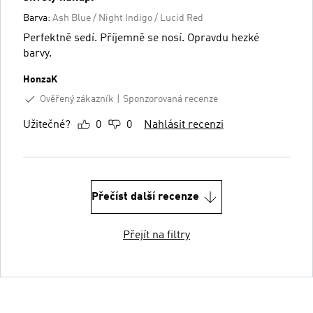
Barva:
Ash Blue / Night Indigo / Lucid Red
Perfektně sedí. Příjemně se nosí. Opravdu hezké
barvy.
HonzaK
Ověřený zákazník
Sponzorovaná recenze
Užitečné?
0
0
Nahlásit recenzi
Přečíst další recenze
Přejít na filtry