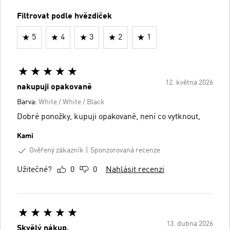
Filtrovat podle hvězdiček
5
4
3
2
1
12. května 2026
nakupuji opakovaně
Barva:
White / White / Black
Dobré ponožky, kupuji opakovaně, není co vytknout,
Kami
Ověřený zákazník
Sponzorovaná recenze
Užitečné?
0
0
Nahlásit recenzi
13. dubna 2026
Skvělý nákup.