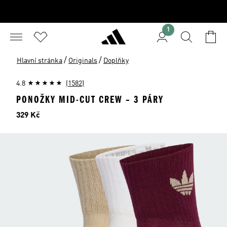
1
/
/
Hlavní stránka
Originals
Doplňky
4.8
(1582)
PONOŽKY MID-CUT CREW – 3 PÁRY
Cena
329 Kč