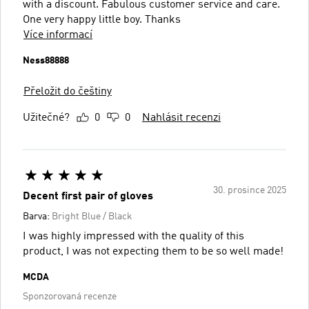
with a discount. Fabulous customer service and care.
One very happy little boy. Thanks
Více informací
Ness88888
Přeložit do češtiny
Užitečné?
0
0
Nahlásit recenzi
30. prosince 2025
Decent first pair of gloves
Barva:
Bright Blue / Black
I was highly impressed with the quality of this
product, I was not expecting them to be so well made!
MCDA
Sponzorovaná recenze