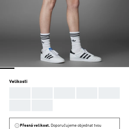
Velikosti
AAA
AAA
AAA
AAA
AAA
AAA
AAA
Přesná velikost.
Doporučujeme objednat tvou