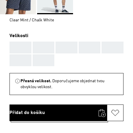
Clear Mint / Chalk White
Velikosti
AAA
AAA
AAA
AAA
AAA
AAA
AAA
Přesná velikost.
Doporučujeme objednat tvou
obvyklou velikost.
Přidat do košíku