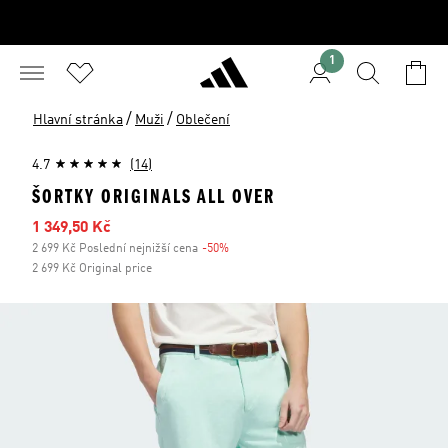
1
/
/
Hlavní stránka
Muži
Oblečení
4.7
(14)
ŠORTKY ORIGINALS ALL OVER
Zlevněná cena
1 349,50 Kč
2 699 Kč Poslední nejnižší cena
-50%
Sleva
2 699 Kč Original price