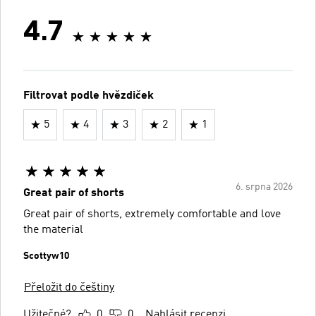
4.7
Filtrovat podle hvězdiček
5
4
3
2
1
6. srpna 2026
Great pair of shorts
Great pair of shorts, extremely comfortable and love
the material
Scottyw10
Přeložit do češtiny
Užitečné?
0
0
Nahlásit recenzi