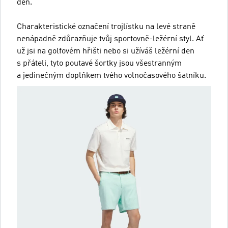
den.
Charakteristické označení trojlístku na levé straně
nenápadně zdůrazňuje tvůj sportovně-ležérní styl. Ať
už jsi na golfovém hřišti nebo si užíváš ležérní den
s přáteli, tyto poutavé šortky jsou všestranným
a jedinečným doplňkem tvého volnočasového šatníku.