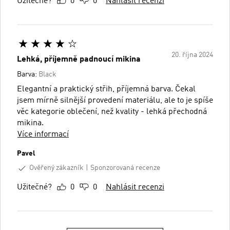
Užitečné?
0
0
Nahlásit recenzi
20. října 2024
Lehká, příjemně padnoucí mikina
Barva:
Black
Elegantní a praktický střih, příjemná barva. Čekal
jsem mírně silnější provedení materiálu, ale to je spíše
věc kategorie oblečení, než kvality - lehká přechodná
mikina.
Více informací
Pavel
Ověřený zákazník
Sponzorovaná recenze
Užitečné?
0
0
Nahlásit recenzi