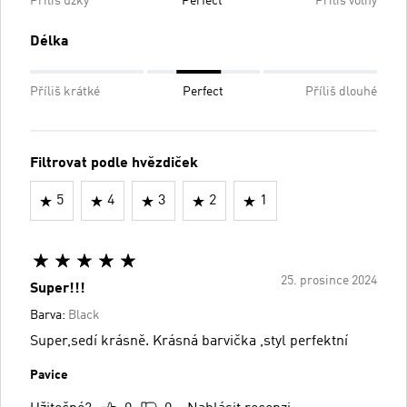
Příliš úzký
Perfect
Příliš volný
Délka
Příliš krátké
Perfect
Příliš dlouhé
Filtrovat podle hvězdiček
5
4
3
2
1
25. prosince 2024
Super!!!
Barva:
Black
Super,sedí krásně. Krásná barvička ,styl perfektní
Pavice