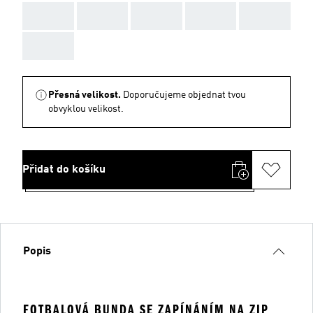
AAA
AAA
AAA
AAA
AAA
AAA
Přesná velikost.
Doporučujeme objednat tvou
obvyklou velikost.
Přidat do košíku
Popis
FOTBALOVÁ BUNDA SE ZAPÍNÁNÍM NA ZIP