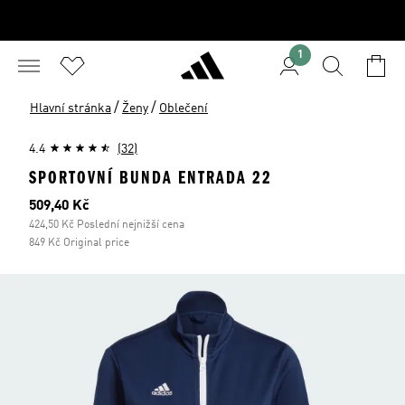
1
/
/
Hlavní stránka
Ženy
Oblečení
4.4
(32)
SPORTOVNÍ BUNDA ENTRADA 22
Aktuální cena
509,40 Kč
424,50 Kč Poslední nejnižší cena
849 Kč Original price