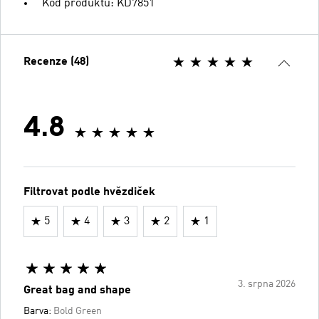
Kód produktu: KD7851
Recenze (48)
4.8
Filtrovat podle hvězdiček
5
4
3
2
1
3. srpna 2026
Great bag and shape
Barva:
Bold Green