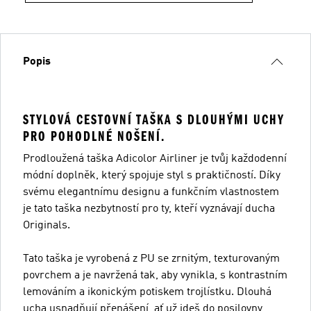
Popis
STYLOVÁ CESTOVNÍ TAŠKA S DLOUHÝMI UCHY
PRO POHODLNÉ NOŠENÍ.
Prodloužená taška Adicolor Airliner je tvůj každodenní
módní doplněk, který spojuje styl s praktičností. Díky
svému elegantnímu designu a funkčním vlastnostem
je tato taška nezbytností pro ty, kteří vyznávají ducha
Originals.
Tato taška je vyrobená z PU se zrnitým, texturovaným
povrchem a je navržená tak, aby vynikla, s kontrastním
lemováním a ikonickým potiskem trojlístku. Dlouhá
ucha usnadňují přenášení, ať už jdeš do posilovny