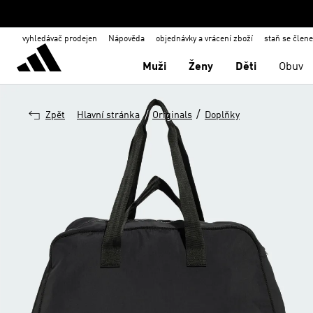
vyhledávač prodejen
Nápověda
objednávky a vrácení zboží
staň se člen
Muži
Ženy
Děti
Obuv
/
/
Zpět
Hlavní stránka
Originals
Doplňky