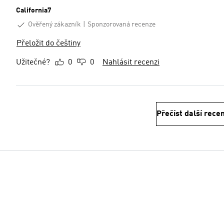
California7
Ověřený zákazník
Sponzorovaná recenze
Přeložit do češtiny
Užitečné?
0
0
Nahlásit recenzi
Přečíst další rece