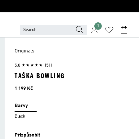
1
Originals
5.0
(51)
TAŠKA BOWLING
Cena
1 199 Kč
Barvy
Black
Přizpůsobit