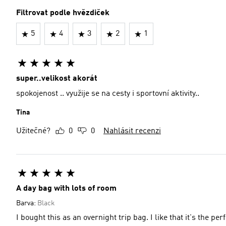
Filtrovat podle hvězdiček
5
4
3
2
1
super..velikost akorát
spokojenost .. využije se na cesty i sportovní aktivity..
Tina
Užitečné?
0
0
Nahlásit recenzi
A day bag with lots of room
Barva:
Black
I bought this as an overnight trip bag. I like that it's the per