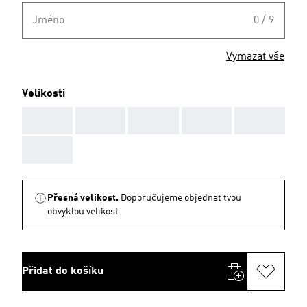
Jméno
0 / 9
Vymazat vše
Velikosti
AAA
AAA
AAA
AAA
AAA
AAA
Přesná velikost.
Doporučujeme objednat tvou
obvyklou velikost.
Přidat do košíku