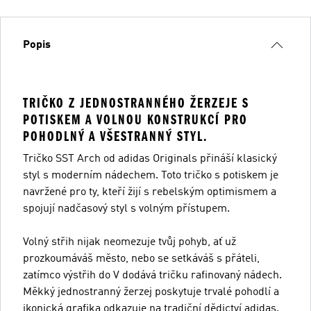
Popis
TRIČKO Z JEDNOSTRANNÉHO ŽERZEJE S
POTISKEM A VOLNOU KONSTRUKCÍ PRO
POHODLNÝ A VŠESTRANNÝ STYL.
Tričko SST Arch od adidas Originals přináší klasický
styl s moderním nádechem. Toto tričko s potiskem je
navržené pro ty, kteří žijí s rebelským optimismem a
spojují nadčasový styl s volným přístupem.
Volný střih nijak neomezuje tvůj pohyb, ať už
prozkoumáváš město, nebo se setkáváš s přáteli,
zatímco výstřih do V dodává tričku rafinovaný nádech.
Měkký jednostranný žerzej poskytuje trvalé pohodlí a
ikonická grafika odkazuje na tradiční dědictví adidas.