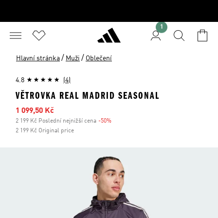
1
/
/
Hlavní stránka
Muži
Oblečení
4.8
(4)
VĚTROVKA REAL MADRID SEASONAL
Zlevněná cena
1 099,50 Kč
2 199 Kč Poslední nejnižší cena
-50%
Sleva
2 199 Kč Original price