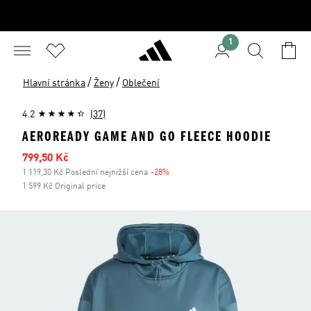
1
/
/
Hlavní stránka
Ženy
Oblečení
4.2
(37)
AEROREADY GAME AND GO FLEECE HOODIE
Zlevněná cena
799,50 Kč
1 119,30 Kč Poslední nejnižší cena
-28%
Sleva
1 599 Kč Original price