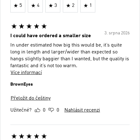
5
4
3
2
1
3. srpna 2026
I could have ordered a smaller size
In under estimated how big this would be, it’s quite
long in length and larger/wider than expected so
hangs slightly baggier than I wanted, but the quality is
fantastic and it’s not too warm.
Více informací
BrownEyes
Přeložit do češtiny
Užitečné?
0
0
Nahlásit recenzi