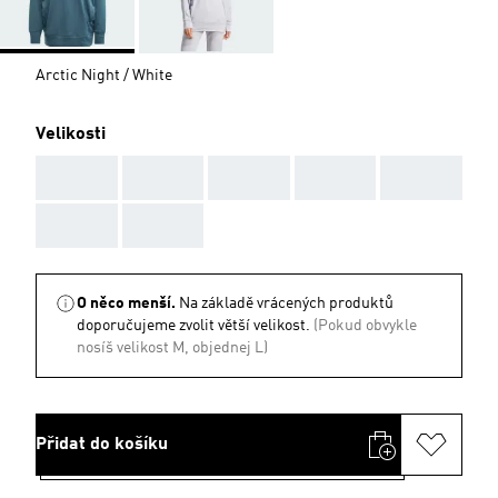
Arctic Night / White
Velikosti
AAA
AAA
AAA
AAA
AAA
AAA
AAA
O něco menší.
Na základě vrácených produktů
doporučujeme zvolit větší velikost.
(Pokud obvykle
nosíš velikost M, objednej L)
Přidat do košíku