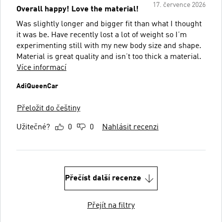
17. července 2026
Overall happy! Love the material!
Was slightly longer and bigger fit than what I thought
it was be. Have recently lost a lot of weight so I’m
experimenting still with my new body size and shape.
Material is great quality and isn’t too thick a material.
Více informací
AdiQueenCar
Přeložit do češtiny
Užitečné?
0
0
Nahlásit recenzi
Přečíst další recenze
Přejít na filtry