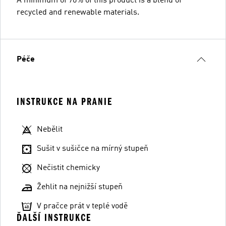
A minimum of 70% of this product is a blend of
recycled and renewable materials.
Péče
INSTRUKCE NA PRANIE
Nebělit
Sušit v sušičce na mírný stupeň
Nečistit chemicky
Žehlit na nejnižší stupeň
V pračce prát v teplé vodě
ĎALŠÍ INSTRUKCE