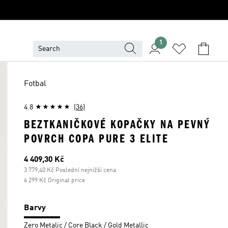
1
Fotbal
4.8
(36)
BEZTKANIČKOVÉ KOPAČKY NA PEVNÝ
POVRCH COPA PURE 3 ELITE
Aktuální cena
4 409,30 Kč
3 779,40 Kč Poslední nejnižší cena
6 299 Kč Original price
Barvy
Zero Metalic / Core Black / Gold Metallic