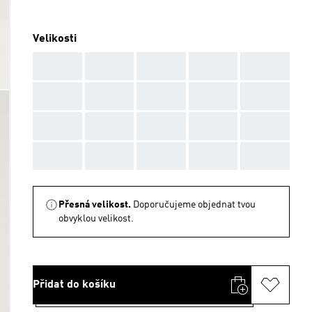
Velikosti
AAA
AAA
AAA
AAA
AAA
AAA
AAA
AAA
AAA
AAA
AAA
AAA
AAA
AAA
AAA
AAA
AAA
AAA
AAA
AAA
Přesná velikost.
Doporučujeme objednat tvou
obvyklou velikost.
Přidat do košíku