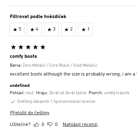
Filtrovat podle hvězdiček
5
4
3
2
1
comfy boots
Barva:
Zero Metalic / Core Black / Gold Metallic
excellent boots although the size is probably wrong, i am a 
undefined
Pohlaví:
muž
Hraju:
2krát až 3krát týdně
Povrch:
umělý trávník
Ověřený zákazník
Sponzorovaná recenze
Přeložit do češtiny
Užitečné?
0
0
Nahlásit recenzi