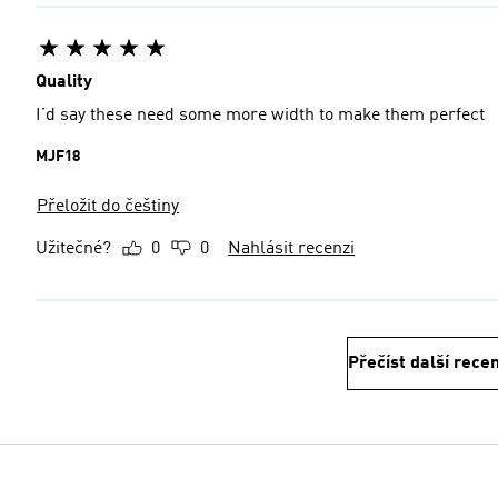
Quality
I’d say these need some more width to make them perfect
MJF18
Přeložit do češtiny
Užitečné?
0
0
Nahlásit recenzi
Přečíst další rece