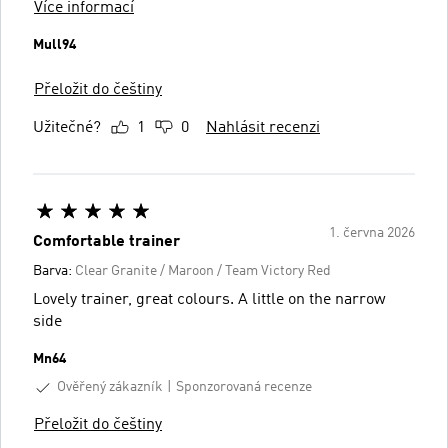
Více informací
Mull94
Přeložit do češtiny
Užitečné?
1
0
Nahlásit recenzi
1. června 2026
Comfortable trainer
Barva:
Clear Granite / Maroon / Team Victory Red
Lovely trainer, great colours. A little on the narrow
side
Mn64
Ověřený zákazník
Sponzorovaná recenze
Přeložit do češtiny