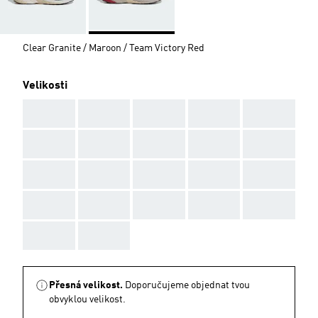
Clear Granite / Maroon / Team Victory Red
Velikosti
AAA
AAA
AAA
AAA
AAA
AAA
AAA
AAA
AAA
AAA
AAA
AAA
AAA
AAA
AAA
AAA
AAA
AAA
AAA
AAA
AAA
AAA
Přesná velikost.
Doporučujeme objednat tvou
obvyklou velikost.