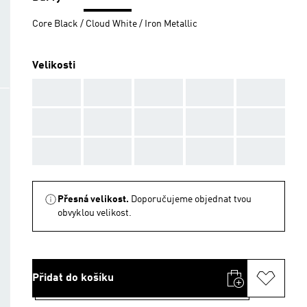
Core Black / Cloud White / Iron Metallic
Velikosti
AAA
AAA
AAA
AAA
AAA
AAA
AAA
AAA
AAA
AAA
AAA
AAA
AAA
AAA
AAA
Přesná velikost.
Doporučujeme objednat tvou
obvyklou velikost.
Přidat do košíku