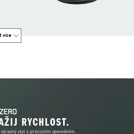
t více
AŽIJ RYCHLOST.
razný styl s precizním zpevněním.