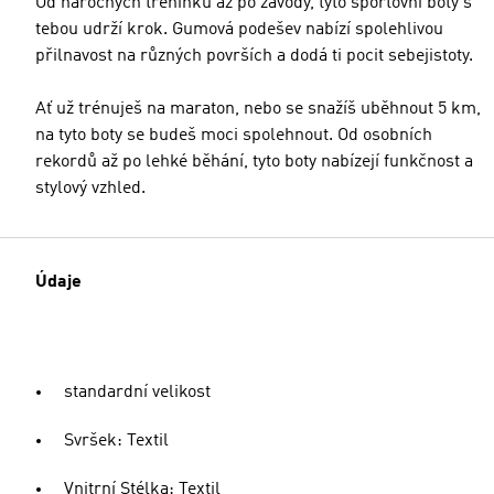
Od náročných tréninků až po závody, tyto sportovní boty s
tebou udrží krok. Gumová podešev nabízí spolehlivou
přilnavost na různých površích a dodá ti pocit sebejistoty.
Ať už trénuješ na maraton, nebo se snažíš uběhnout 5 km,
na tyto boty se budeš moci spolehnout. Od osobních
rekordů až po lehké běhání, tyto boty nabízejí funkčnost a
stylový vzhled.
Údaje
standardní velikost
Svršek: Textil
Vnitrní Stélka: Textil