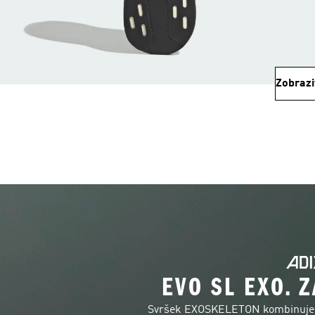
Zobrazi
EVO SL EXO. Z
Svršek EXOSKELETON kombinuje vý