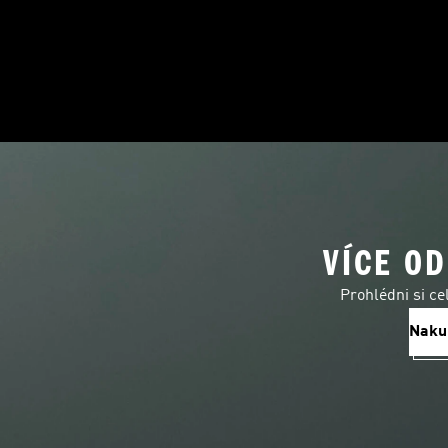
VÍCE OD
Prohlédni si ce
Naku