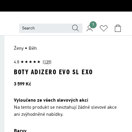
1
Ženy • Běh
4.8
(139)
BOTY ADIZERO EVO SL EXO
Cena
3 599 Kč
Vyloučeno ze všech slevových akcí
Na tento produkt se nevztahují žádné slevové akce
ani zvýhodněné nabídky.
Barvy