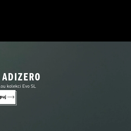
 ADIZERO
lou kolekci Evo SL
puj