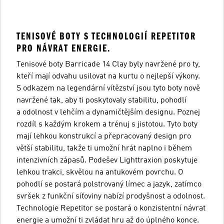
TENISOVÉ BOTY S TECHNOLOGIÍ REPETITOR
PRO NÁVRAT ENERGIE.
Tenisové boty Barricade 14 Clay byly navržené pro ty,
kteří mají odvahu usilovat na kurtu o nejlepší výkony.
S odkazem na legendární vítězství jsou tyto boty nově
navržené tak, aby ti poskytovaly stabilitu, pohodlí
a odolnost v lehčím a dynamičtějším designu. Poznej
rozdíl s každým krokem a trénuj s jistotou. Tyto boty
mají lehkou konstrukcí a přepracovaný design pro
větší stabilitu, takže ti umožní hrát naplno i během
intenzivních zápasů. Podešev Lighttraxion poskytuje
lehkou trakci, skvělou na antukovém povrchu. O
pohodlí se postará polstrovaný límec a jazyk, zatímco
svršek z funkční síťoviny nabízí prodyšnost a odolnost.
Technologie Repetitor se postará o konzistentní návrat
energie a umožní ti zvládat hru až do úplného konce.