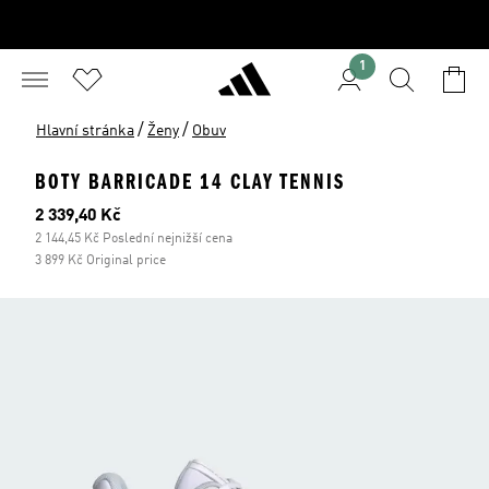
1
/
/
Hlavní stránka
Ženy
Obuv
BOTY BARRICADE 14 CLAY TENNIS
Aktuální cena
2 339,40 Kč
2 144,45 Kč Poslední nejnižší cena
3 899 Kč Original price