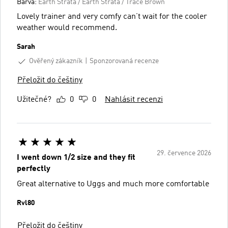
Barva:
Earth Strata / Earth Strata / Trace Brown
Lovely trainer and very comfy can’t wait for the cooler
weather would recommend.
Sarah
Ověřený zákazník
Sponzorovaná recenze
Přeložit do češtiny
Užitečné?
0
0
Nahlásit recenzi
29. července 2026
I went down 1/2 size and they fit
perfectly
Great alternative to Uggs and much more comfortable
Rvl80
Přeložit do češtiny