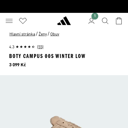
1
/
/
Hlavní stránka
Ženy
Obuv
4.3
(55)
BOTY CAMPUS 00S WINTER LOW
Cena
3 099 Kč