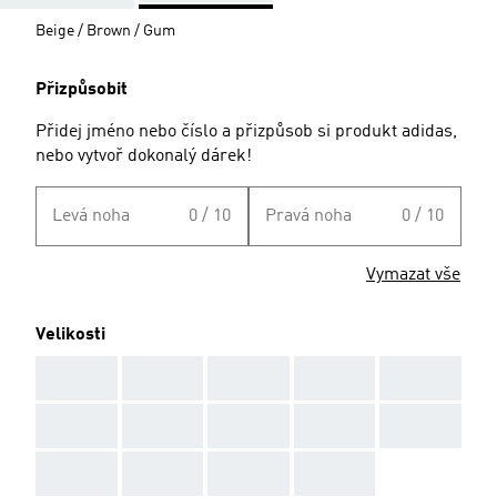
Beige / Brown / Gum
Přizpůsobit
Přidej jméno nebo číslo a přizpůsob si produkt adidas,
nebo vytvoř dokonalý dárek!
Levá noha
0 / 10
Pravá noha
0 / 10
Vymazat vše
Velikosti
AAA
AAA
AAA
AAA
AAA
AAA
AAA
AAA
AAA
AAA
AAA
AAA
AAA
AAA