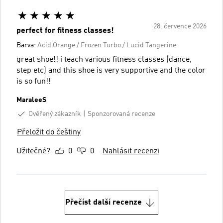
28. července 2026
perfect for fitness classes!
Barva:
Acid Orange / Frozen Turbo / Lucid Tangerine
great shoe!! i teach various fitness classes (dance,
step etc) and this shoe is very supportive and the color
is so fun!!
MaraleeS
Ověřený zákazník
Sponzorovaná recenze
Přeložit do češtiny
Užitečné?
0
0
Nahlásit recenzi
Přečíst další recenze