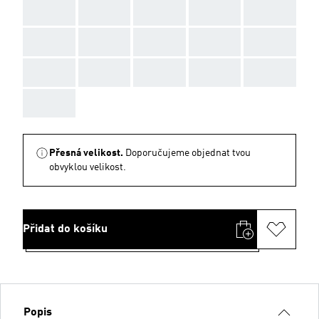
AAA
AAA
AAA
AAA
AAA
AAA
AAA
AAA
AAA
AAA
AAA
AAA
AAA
AAA
AAA
AAA
Přesná velikost.
Doporučujeme objednat tvou
obvyklou velikost.
Přidat do košíku
Popis