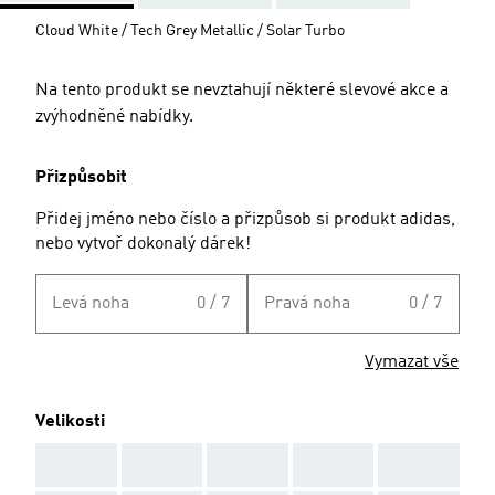
Cloud White / Tech Grey Metallic / Solar Turbo
Na tento produkt se nevztahují některé slevové akce a
zvýhodněné nabídky.
Přizpůsobit
Přidej jméno nebo číslo a přizpůsob si produkt adidas,
nebo vytvoř dokonalý dárek!
Levá noha
0 / 7
Pravá noha
0 / 7
Vymazat vše
Velikosti
AAA
AAA
AAA
AAA
AAA