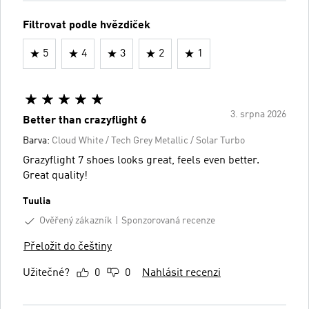
Filtrovat podle hvězdiček
5
4
3
2
1
3. srpna 2026
Better than crazyflight 6
Barva:
Cloud White / Tech Grey Metallic / Solar Turbo
Grazyflight 7 shoes looks great, feels even better.
Great quality!
Tuulia
Ověřený zákazník
Sponzorovaná recenze
Přeložit do češtiny
Užitečné?
0
0
Nahlásit recenzi