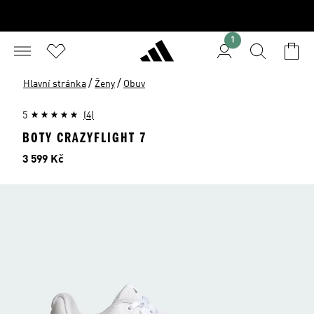
1
/
/
Hlavní stránka
Ženy
Obuv
5
(4)
BOTY CRAZYFLIGHT 7
Cena
3 599 Kč