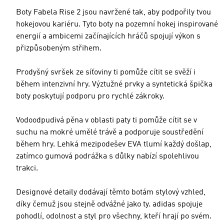
Boty Fabela Rise 2 jsou navržené tak, aby podpořily tvou
hokejovou kariéru. Tyto boty na pozemní hokej inspirované
energií a ambicemi začínajících hráčů spojují výkon s
přizpůsobeným střihem.
Prodyšný svršek ze síťoviny ti pomůže cítit se svěží i
během intenzivní hry. Výztužné prvky a syntetická špička
boty poskytují podporu pro rychlé zákroky.
Vodoodpudivá pěna v oblasti paty ti pomůže cítit se v
suchu na mokré umělé trávě a podporuje soustředění
během hry. Lehká mezipodešev EVA tlumí každý došlap,
zatímco gumová podrážka s důlky nabízí spolehlivou
trakci.
Designové detaily dodávají těmto botám stylový vzhled,
díky čemuž jsou stejně odvážné jako ty. adidas spojuje
pohodlí, odolnost a styl pro všechny, kteří hrají po svém.