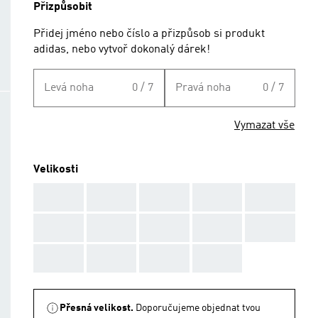
Přizpůsobit
Přidej jméno nebo číslo a přizpůsob si produkt
adidas, nebo vytvoř dokonalý dárek!
Levá noha
0 / 7
Pravá noha
0 / 7
Vymazat vše
Velikosti
AAA
AAA
AAA
AAA
AAA
AAA
AAA
AAA
AAA
AAA
AAA
AAA
AAA
AAA
Přesná velikost.
Doporučujeme objednat tvou