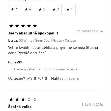
5
4
3
2
1
22. července 2026
Jsem absolutně spokojen !!
Barva:
Off White / Semi Court Green / Carbon
Velmi kvalitní obuv Lehká a příjemně se nosí Slušná
cena Rychlé doručení
Honza33
Ověřený zákazník
Sponzorovaná recenze
Užitečné?
0
0
Nahlásit recenzi
3. května 2026
Špatná volba