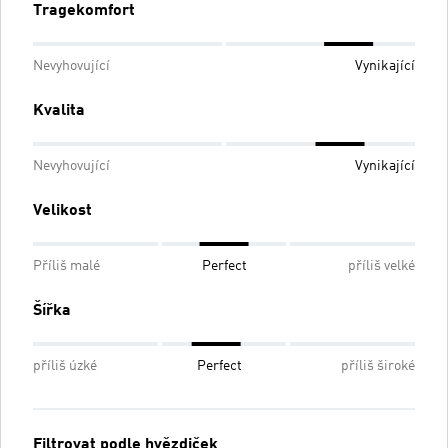
Tragekomfort
Nevyhovující
Vynikající
Kvalita
Nevyhovující
Vynikající
Velikost
Příliš malé
Perfect
příliš velké
Šířka
příliš úzké
Perfect
příliš široké
Filtrovat podle hvězdiček