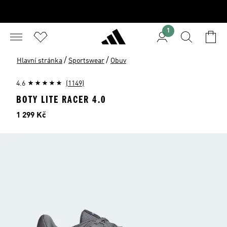
1
/
/
Hlavní stránka
Sportswear
Obuv
4.6
(1149)
BOTY LITE RACER 4.0
Cena
1 299 Kč