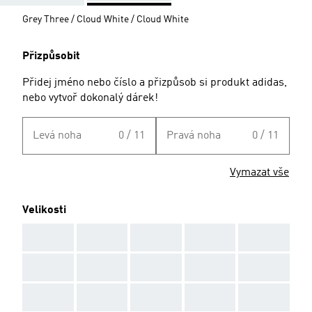
Grey Three / Cloud White / Cloud White
Přizpůsobit
Přidej jméno nebo číslo a přizpůsob si produkt adidas,
nebo vytvoř dokonalý dárek!
Levá noha
0 / 11
Pravá noha
0 / 11
Vymazat vše
Velikosti
AAA
AAA
AAA
AAA
AAA
AAA
AAA
AAA
AAA
AAA
AAA
AAA
AAA
AAA
AAA