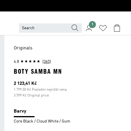
1
Originals
4.8
(365)
BOTY SAMBA MN
Aktuální cena
2 123,41 Kč
1 799,50 Kč Poslední nejnižší cena
3 599 Kč Original price
Barvy
Core Black / Cloud White / Gum