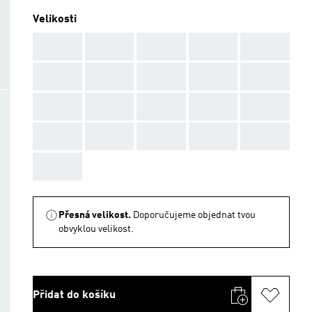
Velikosti
AAA
AAA
AAA
AAA
AAA
AAA
AAA
AAA
AAA
AAA
AAA
AAA
AAA
AAA
AAA
AAA
AAA
AAA
AAA
AAA
AAA
Přesná velikost.
Doporučujeme objednat tvou
obvyklou velikost.
Přidat do košíku