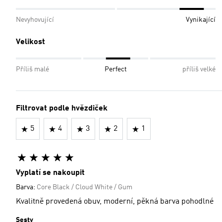
Nevyhovující
Vynikající
Velikost
Příliš malé
Perfect
příliš velké
Filtrovat podle hvězdiček
5
4
3
2
1
Vyplatí se nakoupit
Barva:
Core Black / Cloud White / Gum
Kvalitně provedená obuv, moderní, pěkná barva pohodlné
Sesty