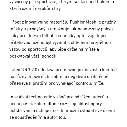
vytvořeny pro sportovce, kterým se daří pod tlakem a
kteří rozumí nárokům hry.
Hřbet z inovativního materiálu FushionMesh je pružný,
měkký a prodyšný a umožňuje tak neomezený pohyb
ruky pro dnešní fotbal. Technický úplet zajišťující
přiléhavou fazónu byl vyvinut s ohledem na zpětnou
vazbu od sportovců, aby lépe držel na místě a
poskytoval větší pohodlí.
Latex URG 2.0+ dodává prémiovou přilnavost a komfort
na různých površích, zatímco negativní střih těsně
přiléhavá k prstům pro vynikající kontrolu míče.
Inovativní technologie v zóně pro odrážení úderů a
boční pásek kolem dlaně rozšiřují oblast opory,
polstrování a úchopu, což ti umožní ovládat své území
se soustředěním a autoritou.