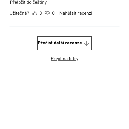
Přeložit do češtiny
Užitečné?
0
0
Nahlásit recenzi
Přečíst další recenze
Přejít na filtry