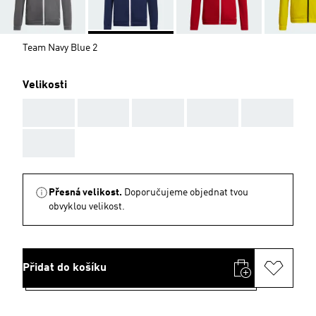
Team Navy Blue 2
Velikosti
AAA
AAA
AAA
AAA
AAA
AAA
Přesná velikost.
Doporučujeme objednat tvou
obvyklou velikost.
Přidat do košíku