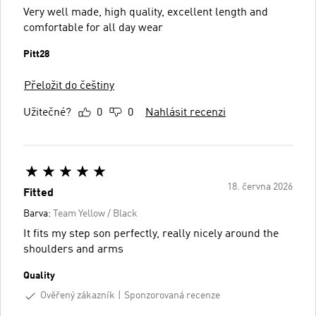
Very well made, high quality, excellent length and
comfortable for all day wear
Pitt28
Přeložit do češtiny
Užitečné?
0
0
Nahlásit recenzi
18. června 2026
Fitted
Barva:
Team Yellow / Black
It fits my step son perfectly, really nicely around the
shoulders and arms
Quality
Ověřený zákazník
Sponzorovaná recenze