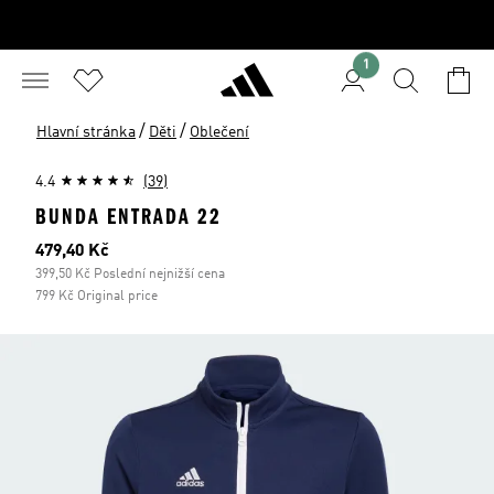
1
/
/
Hlavní stránka
Děti
Oblečení
4.4
(39)
BUNDA ENTRADA 22
Aktuální cena
479,40 Kč
399,50 Kč Poslední nejnižší cena
799 Kč Original price