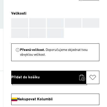
Velikosti
AAA
AAA
AAA
AAA
AAA
AAA
AAA
AAA
Přesná velikost.
Doporučujeme objednat tvou
obvyklou velikost.
Přidat do košíku
Nakupovat Kolumbii