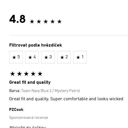
4.8
Filtrovat podle hvězdiček
5
4
3
2
1
Great fit and quality
Barva:
Team Navy Blue 2 / Mystery Petrol
Great fit and quality. Super comfortable and looks wicked
PZCook
Sponzorovaná recenze