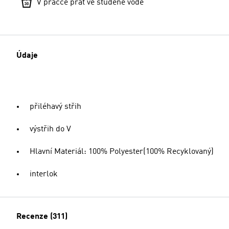
V pračce prát ve studené vodě
Údaje
přiléhavý střih
výstřih do V
Hlavní Materiál: 100% Polyester(100% Recyklovaný)
interlok
Recenze (311)