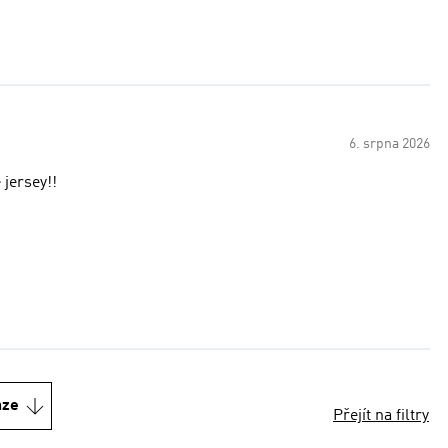
6. srpna 2026
ial feels good. awesome jersey!!
nze
Přejít na filtry