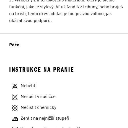
Je vyrobený z interlokového materiálu, který je stejně
funkční, jako je stylový. Ať už fandíš z tribuny, nebo hraješ
na hřišti, tento dres adidas je tou pravou volbou, jak
ukázat svou podporu.
Péče
INSTRUKCE NA PRANIE
Nebělit
Nesušit v sušičce
Nečistit chemicky
Žehlit na nejnižší stupeň