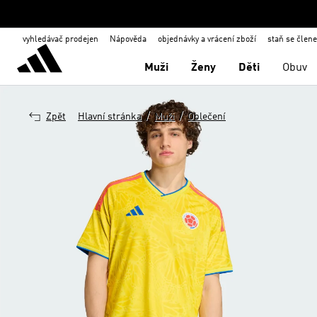
vyhledávač prodejen
Nápověda
objednávky a vrácení zboží
staň se člen
Muži
Ženy
Děti
Obuv
/
/
Zpět
Hlavní stránka
Muži
Oblečení