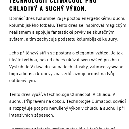
TECHNOLOGIÍ CLIMACOOL PRO
CHLADIVÝ A SUCHÝ VÝKON.
Domácí dres Kolumbie 26 je poctou energetickému duchu
kolumbijského fotbalu. Tento dres se inspiroval magickým
realismem a spojuje fantastické prvky se skutečným
světem, a tím zachycuje podstatu kolumbijské kultury.
Jeho přiléhavý střih se postará o elegantní vzhled. Je tak
ideální volbou, pokud chceš ukázat svou vášeň pro hru.
Výstřih do V dává dresu nádech klasiky, zatímco vyšívané
logo adidas a klubový znak zdůrazňují hrdost na tvůj
oblíbený tým.
Tento dres využívá technologii Climacool. V chladu. V
suchu. Připraveni na cokoli. Technologie Climacool odvádí
a rozptyluje pot pro nerušený výkon v chladu a suchu i při
intenzivních zápasech.