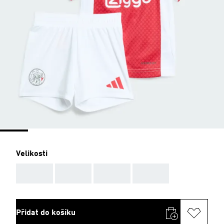
Velikosti
AAA
AAA
AAA
AAA
Přidat do košíku