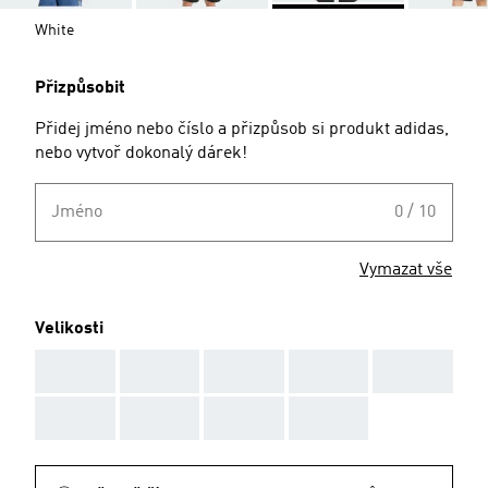
White
Přizpůsobit
Přidej jméno nebo číslo a přizpůsob si produkt adidas,
nebo vytvoř dokonalý dárek!
Jméno
0 / 10
Vymazat vše
Velikosti
AAA
AAA
AAA
AAA
AAA
AAA
AAA
AAA
AAA