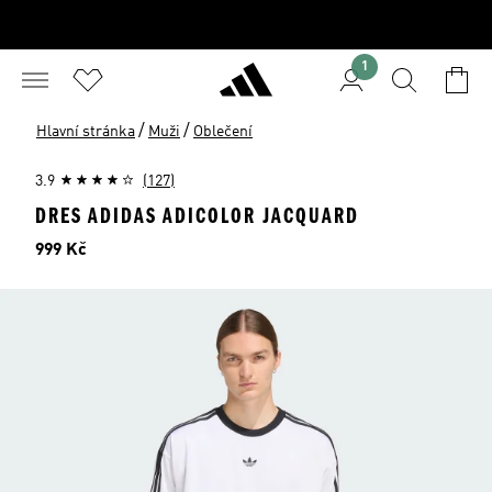
1
/
/
Hlavní stránka
Muži
Oblečení
3.9
(127)
DRES ADIDAS ADICOLOR JACQUARD
Cena
999 Kč