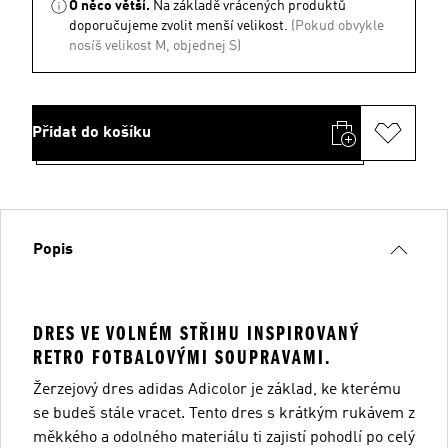
O něco větší.
Na základě vrácených produktů
doporučujeme zvolit menší velikost.
(Pokud obvykle
nosíš velikost M, objednej S)
Přidat do košíku
Popis
DRES VE VOLNÉM STŘIHU INSPIROVANÝ
RETRO FOTBALOVÝMI SOUPRAVAMI.
Žerzejový dres adidas Adicolor je základ, ke kterému
se budeš stále vracet. Tento dres s krátkým rukávem z
měkkého a odolného materiálu ti zajistí pohodlí po celý