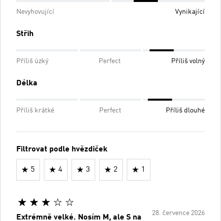
Nevyhovující
Vynikající
Střih
Příliš úzký
Perfect
Příliš volný
Délka
Příliš krátké
Perfect
Příliš dlouhé
Filtrovat podle hvězdiček
5
4
3
2
1
28. července 2026
Extrémně velké. Nosím M, ale S na