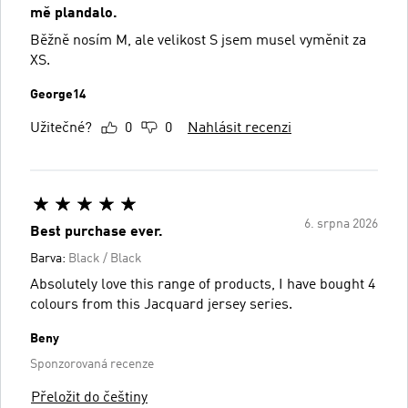
mě plandalo.
Běžně nosím M, ale velikost S jsem musel vyměnit za
XS.
George14
Užitečné?
0
0
Nahlásit recenzi
6. srpna 2026
Best purchase ever.
Barva:
Black / Black
Absolutely love this range of products, I have bought 4
colours from this Jacquard jersey series.
Beny
Sponzorovaná recenze
Přeložit do češtiny