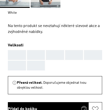
White
Na tento produkt se nevztahují některé slevové akce a
zvýhodněné nabídky.
Velikosti
AAA
AAA
AAA
AAA
AAA
AAA
AAA
Přesná velikost.
Doporučujeme objednat tvou
obvyklou velikost.
Přidat do košíku