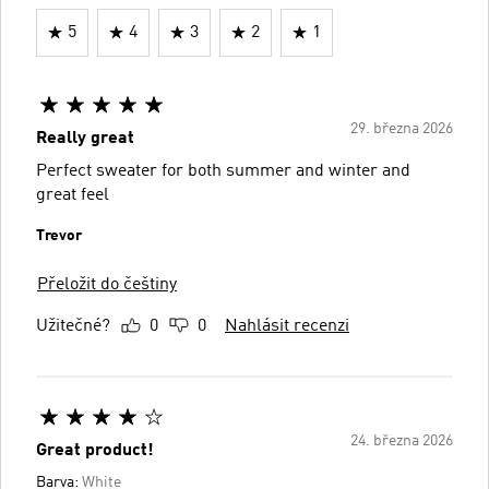
5
4
3
2
1
29. března 2026
Really great
Perfect sweater for both summer and winter and
great feel
Trevor
Přeložit do češtiny
Užitečné?
0
0
Nahlásit recenzi
24. března 2026
Great product!
Barva:
White