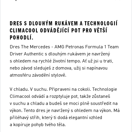
DRES S DLOUHÝM RUKÁVEM A TECHNOLOGIÍ
CLIMACOOL ODVÁDĚJÍCÍ POT PRO VĚTŠÍ
POHODLÍ.
Dres The Mercedes - AMG Petronas Formula 1 Team
Driver Authentic s dlouhým rukávem je navržený
s ohledem na rychlé životní tempo. Ať už jsi u trati,
nebo závod sleduješ z domova, užij si napínavou
atmosféru závodění stylově.
V chladu. V suchu. Připraveni na cokoli. Technologie
Climacool odvádí a rozptyluje pot, takže zůstaneš
v suchu a chladu a budeš se moci plně soustředit na
výkon. Tento dres je navržený s ohledem na výkon. Má
přiléhavý střih, který ti dodá elegantní vzhled
a kopíruje pohyb tvého těla.