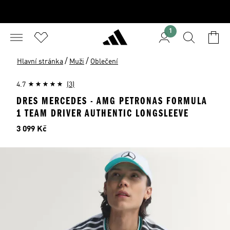
1
/
/
Hlavní stránka
Muži
Oblečení
4.7
(3)
DRES MERCEDES - AMG PETRONAS FORMULA
1 TEAM DRIVER AUTHENTIC LONGSLEEVE
Cena
3 099 Kč