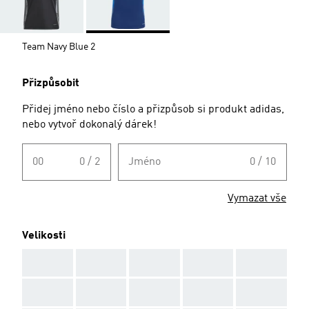
Team Navy Blue 2
Přizpůsobit
Přidej jméno nebo číslo a přizpůsob si produkt adidas,
nebo vytvoř dokonalý dárek!
00
0 / 2
Jméno
0 / 10
Vymazat vše
Velikosti
AAA
AAA
AAA
AAA
AAA
AAA
AAA
AAA
AAA
AAA