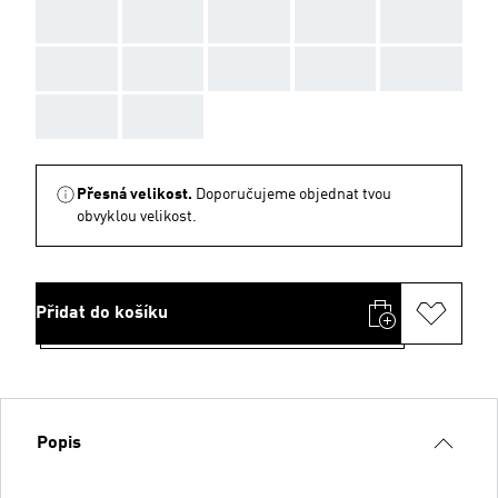
AAA
AAA
AAA
AAA
AAA
AAA
AAA
AAA
AAA
AAA
AAA
AAA
Přesná velikost.
Doporučujeme objednat tvou
obvyklou velikost.
Přidat do košíku
Popis