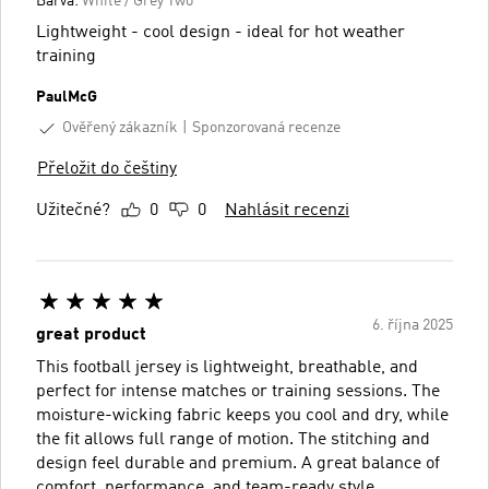
Barva:
White / Grey Two
Lightweight - cool design - ideal for hot weather
training
PaulMcG
Ověřený zákazník
Sponzorovaná recenze
Přeložit do češtiny
Užitečné?
0
0
Nahlásit recenzi
6. října 2025
great product
This football jersey is lightweight, breathable, and
perfect for intense matches or training sessions. The
moisture-wicking fabric keeps you cool and dry, while
the fit allows full range of motion. The stitching and
design feel durable and premium. A great balance of
comfort, performance, and team-ready style.