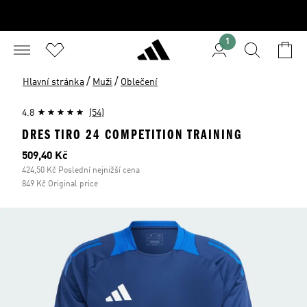
1
/
/
Hlavní stránka
Muži
Oblečení
4.8
(54)
DRES TIRO 24 COMPETITION TRAINING
Aktuální cena
509,40 Kč
424,50 Kč Poslední nejnižší cena
849 Kč Original price