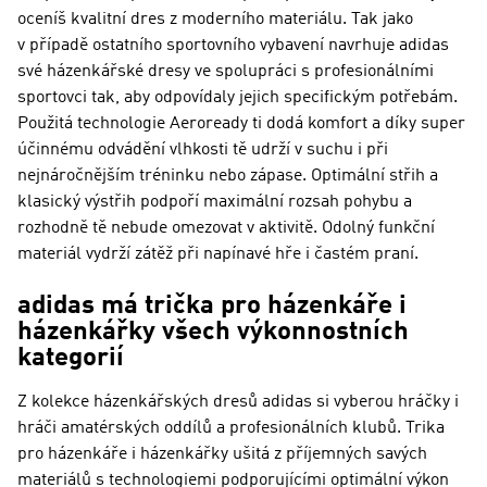
oceníš kvalitní dres z moderního materiálu. Tak jako
v případě ostatního sportovního vybavení navrhuje adidas
své házenkářské dresy ve spolupráci s profesionálními
sportovci tak, aby odpovídaly jejich specifickým potřebám.
Použitá technologie Aeroready ti dodá komfort a díky super
účinnému odvádění vlhkosti tě udrží v suchu i při
nejnáročnějším tréninku nebo zápase. Optimální střih a
klasický výstřih podpoří maximální rozsah pohybu a
rozhodně tě nebude omezovat v aktivitě. Odolný funkční
materiál vydrží zátěž při napínavé hře i častém praní.
adidas má trička pro házenkáře i
házenkářky všech výkonnostních
kategorií
Z kolekce házenkářských dresů adidas si vyberou hráčky i
hráči amatérských oddílů a profesionálních klubů. Trika
pro házenkáře i házenkářky ušitá z příjemných savých
materiálů s technologiemi podporujícími optimální výkon