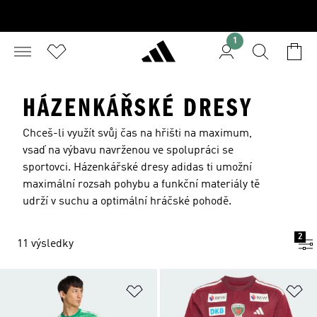
1
HÁZENKÁŘSKÉ DRESY
Chceš-li využít svůj čas na hřišti na maximum,
vsaď na výbavu navrženou ve spolupráci se
sportovci. Házenkářské dresy adidas ti umožní
maximální rozsah pohybu a funkční materiály tě
udrží v suchu a optimální hráčské pohodě.
2
11 výsledky
Přidat do seznamu přání
Př