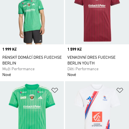
Price
1 999 Kč
Price
1 599 Kč
PÁNSKÝ DOMÁCÍ DRES FUECHSE
VENKOVNÍ DRES FUECHSE
BERLIN
BERLIN YOUTH
Muži Performance
Děti Performance
Nové
Nové
Přidat do seznamu přání
Př