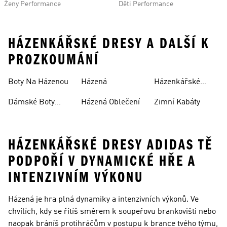
Ženy Performance
Děti Performance
HÁZENKÁŘSKÉ DRESY A DALŠÍ K
PROZKOUMÁNÍ
Boty Na Házenou
Házená
Házenkářské
Dresy
Dámské Boty
Házená Oblečení
Zimní Kabáty
Házenou
HÁZENKÁŘSKÉ DRESY ADIDAS TĚ
PODPOŘÍ V DYNAMICKÉ HŘE A
INTENZIVNÍM VÝKONU
Házená je hra plná dynamiky a intenzivních výkonů. Ve
chvílích, kdy se řítíš směrem k soupeřovu brankovišti nebo
naopak bráníš protihráčům v postupu k brance tvého týmu,