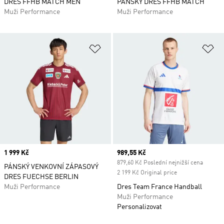
DRES FFHB MATCH MEN
PÁNSKÝ DRES FFHB MATCH
Muži Performance
Muži Performance
Přidat do seznamu přání
Př
Price
1 999 Kč
Current price
989,55 Kč
879,60 Kč Poslední nejnižší cena
PÁNSKÝ VENKOVNÍ ZÁPASOVÝ
2 199 Kč Original price
DRES FUECHSE BERLIN
Muži Performance
Dres Team France Handball
Muži Performance
Personalizovat