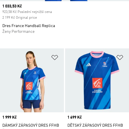
Current price
1 033,53 Kč
923,58 Kč Poslední nejnižší cena
2 199 Kč Original price
Dres France Handball Replica
Ženy Performance
Přidat do seznamu přání
Př
Price
1 999 Kč
Price
1 699 Kč
DÁMSKÝ ZÁPASOVÝ DRES FFHB
DĚTSKÝ ZÁPASOVÝ DRES FFHB