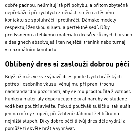
dobře padnou, nelimitují tě při pohybu, a přitom zbytečně
nepřekážejí při rychlých změnách směru a těsném
kontaktu se spoluhráči i protihráči. Dámské modely
respektují ženskou siluetu a perfektně sedí. Díky
prodyšnému a lehkému materiálu dresů v různých barvách
a designech absolvuješ i ten nejtěžší trénink nebo turnaj
v maximálním komfortu.
Oblíbený dres si zaslouží dobrou péči
Když už máš ve své výbavě dres podle tvých hráčských
potřeb i osobního vkusu, věnuj mu při praní trochu
nadstandardní pozornosti, aby se mu prodloužila životnost.
Funkční materiály doporučujeme prát naruby ve studené
vodě bez použití aviváže. Pokud používáš sušičku, tak sušit
jen na mírný stupeň, při žehlení stáhnout žehličku na
nejnižší stupeň. Díky dobré péči ti tvůj dres déle vydrží a
pomůže ti skvěle hrát a vyhrávat.