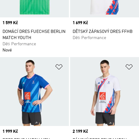
Price
1 599 Kč
Price
1 699 Kč
DOMÁCÍ DRES FUECHSE BERLIN
DĚTSKÝ ZÁPASOVÝ DRES FFHB
MATCH YOUTH
Děti Performance
Děti Performance
Nové
Přidat do seznamu přání
Př
Price
1 999 Kč
Price
2 199 Kč