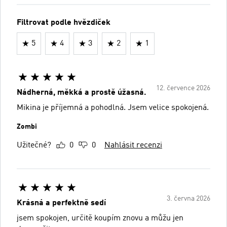
Filtrovat podle hvězdiček
5
4
3
2
1
12. července 2026
Nádherná, měkká a prostě úžasná.
Mikina je příjemná a pohodlná. Jsem velice spokojená.
Zombi
Užitečné?
0
0
Nahlásit recenzi
3. června 2026
Krásná a perfektně sedí
jsem spokojen, určitě koupím znovu a můžu jen