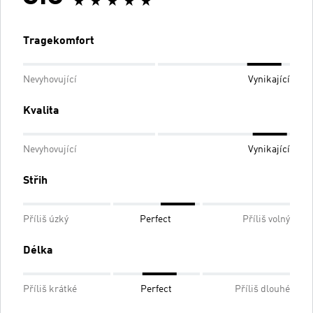
Tragekomfort
Nevyhovující
Vynikající
Kvalita
Nevyhovující
Vynikající
Střih
Příliš úzký
Perfect
Příliš volný
Délka
Příliš krátké
Perfect
Příliš dlouhé