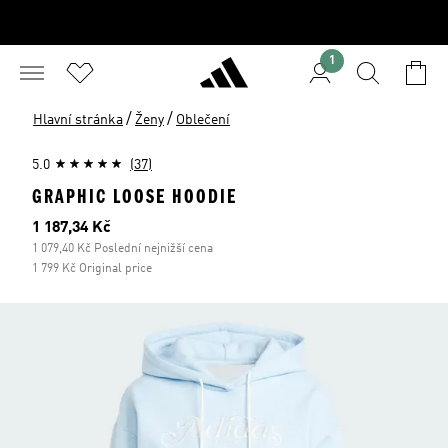
1
/
/
Hlavní stránka
Ženy
Oblečení
5.0
(37)
GRAPHIC LOOSE HOODIE
Aktuální cena
1 187,34 Kč
1 079,40 Kč Poslední nejnižší cena
1 799 Kč Original price