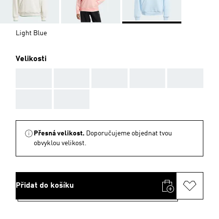
Light Blue
Velikosti
AAA
AAA
AAA
AAA
AAA
AAA
AAA
Přesná velikost.
Doporučujeme objednat tvou
obvyklou velikost.
Přidat do košíku