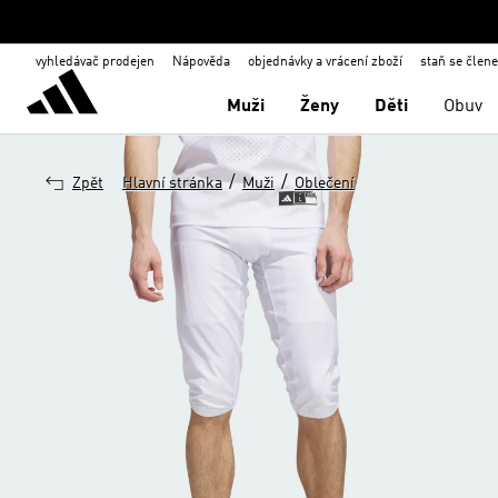
vyhledávač prodejen
Nápověda
objednávky a vrácení zboží
staň se člen
Muži
Ženy
Děti
Obuv
/
/
Zpět
Hlavní stránka
Muži
Oblečení