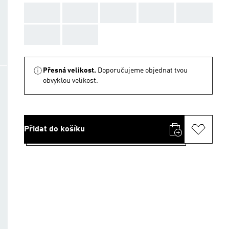
AAA
AAA
AAA
AAA
AAA
AAA
AAA
Přesná velikost.
Doporučujeme objednat tvou
obvyklou velikost.
Přidat do košíku