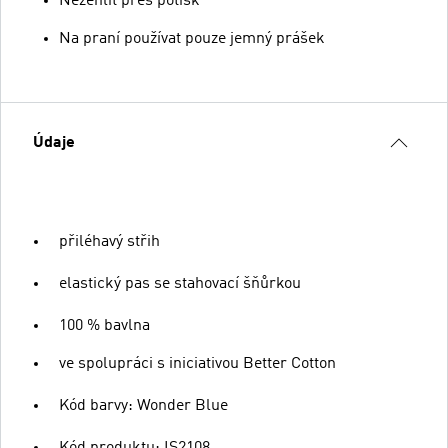
Nežehlit přes potisk
Na praní používat pouze jemný prášek
Údaje
přiléhavý střih
elastický pas se stahovací šňůrkou
100 % bavlna
ve spolupráci s iniciativou Better Cotton
Kód barvy: Wonder Blue
Kód produktu: IS2108