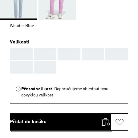
Wonder Blue
Velikosti
AAA
AAA
AAA
AAA
AAA
AAA
AAA
Přesná velikost.
Doporučujeme objednat tvou
obvyklou velikost.
Přidat do košíku