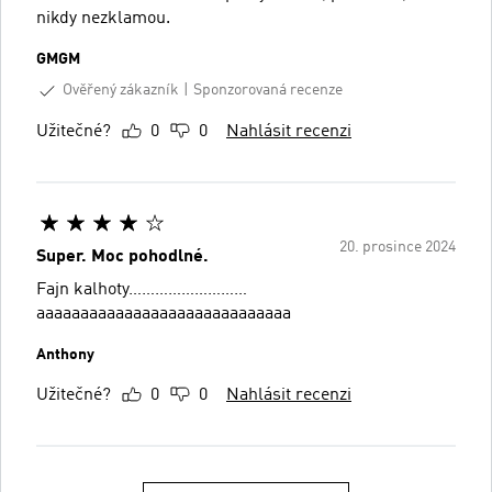
nikdy nezklamou.
GMGM
Ověřený zákazník
Sponzorovaná recenze
Užitečné?
0
0
Nahlásit recenzi
20. prosince 2024
Super. Moc pohodlné.
Fajn kalhoty………………………
aaaaaaaaaaaaaaaaaaaaaaaaaaaaa
Anthony
Užitečné?
0
0
Nahlásit recenzi