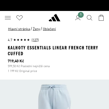
1
/
/
Hlavní stránka
Ženy
Oblečení
4.7
(127)
KALHOTY ESSENTIALS LINEAR FRENCH TERRY
CUFFED
Aktuální cena
719,40 Kč
599,50 Kč Poslední nejnižší cena
1 199 Kč Original price