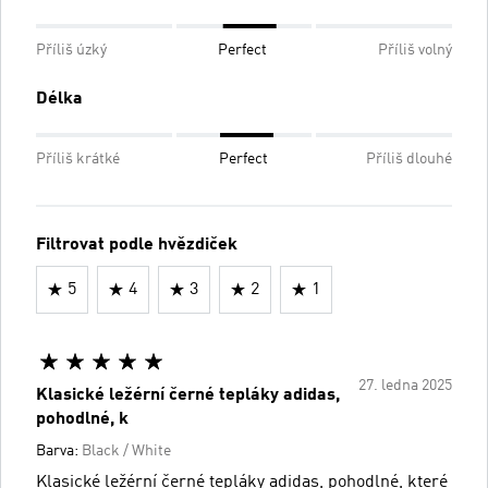
Příliš úzký
Perfect
Příliš volný
Délka
Příliš krátké
Perfect
Příliš dlouhé
Filtrovat podle hvězdiček
5
4
3
2
1
27. ledna 2025
Klasické ležérní černé tepláky adidas,
pohodlné, k
Barva:
Black / White
Klasické ležérní černé tepláky adidas, pohodlné, které