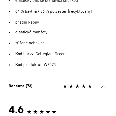
elastický pas se stahovací šňůrkou
64 % bavlna / 36 % polyester (recyklovaný)
přední kapsy
elastické manžety
zúžené nohavice
Kód barvy: Collegiate Green
Kód produktu: IW8573
Recenze (73)
4.6