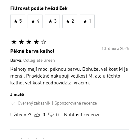
Filtrovat podle hvězdiček
5
4
3
2
1
10. února 2026
Pěkná barva kalhot
Barva:
Collegiate Green
Kalhoty mají moc, pěknou barvu. Bohužel velikost M je
menší. Pravidelně nakupuji velikost M, ale u těchto
kalhot velikost neodpovídala, vracím.
Jima65
Ověřený zákazník
Sponzorovaná recenze
Užitečné?
0
0
Nahlásit recenzi