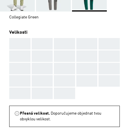
Collegiate Green
Velikosti
AAA
AAA
AAA
AAA
AAA
AAA
AAA
AAA
AAA
AAA
AAA
AAA
AAA
AAA
AAA
AAA
AAA
AAA
AAA
AAA
AAA
AAA
AAA
Přesná velikost.
Doporučujeme objednat tvou
obvyklou velikost.