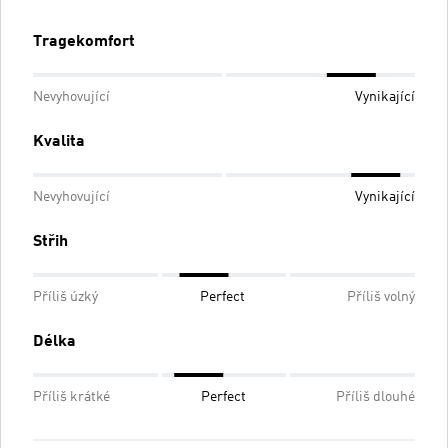
Tragekomfort
Nevyhovující
Vynikající
Kvalita
Nevyhovující
Vynikající
Střih
Příliš úzký
Perfect
Příliš volný
Délka
Příliš krátké
Perfect
Příliš dlouhé