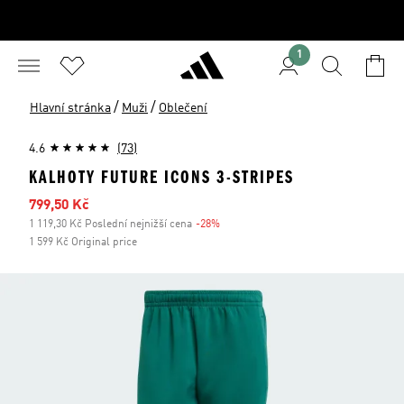
1
/
/
Hlavní stránka
Muži
Oblečení
4.6
(73)
KALHOTY FUTURE ICONS 3-STRIPES
Zlevněná cena
799,50 Kč
1 119,30 Kč Poslední nejnižší cena
-28%
Sleva
1 599 Kč Original price