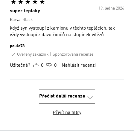
19. ledna 2026
super tepláky
Barva:
Black
když syn vystoupí z kamionu v těchto teplácích, tak
vždy vystoupí z davu řidičů na stupínek vítězů
paula73
Ověřený zákazník
Sponzorovaná recenze
Užitečné?
0
0
Nahlásit recenzi
Přečíst další recenze
Přejít na filtry