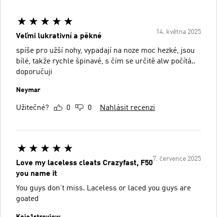
14. května 2025
Veľmi lukrativní a pěkné
spíše pro užší nohy, vypadají na noze moc hezké, jsou
bílé, takže rychle špinavé, s čím se určitě alw počítá..
doporučuji
Neymar
Užitečné?
0
0
Nahlásit recenzi
7. července 2025
Love my laceless cleats Crazyfast, F50
you name it
You guys don’t miss. Laceless or laced you guys are
goated
Kojo1streview