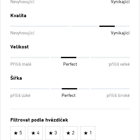
Nevyhovující
Vynikající
Kvalita
Nevyhovující
Vynikající
Velikost
Příliš malé
Perfect
příliš velké
Šířka
příliš úzké
Perfect
příliš široké
Filtrovat podle hvězdiček
5
4
3
2
1