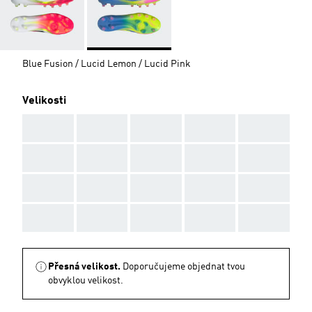
Blue Fusion / Lucid Lemon / Lucid Pink
Velikosti
AAA
AAA
AAA
AAA
AAA
AAA
AAA
AAA
AAA
AAA
AAA
AAA
AAA
AAA
AAA
AAA
AAA
AAA
AAA
AAA
Přesná velikost.
Doporučujeme objednat tvou
obvyklou velikost.