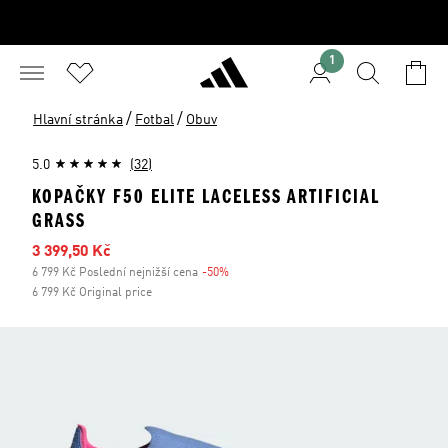
1
/
/
Hlavní stránka
Fotbal
Obuv
5.0
(32)
KOPAČKY F50 ELITE LACELESS ARTIFICIAL
GRASS
Zlevněná cena
3 399,50 Kč
6 799 Kč Poslední nejnižší cena
-50%
Sleva
6 799 Kč Original price