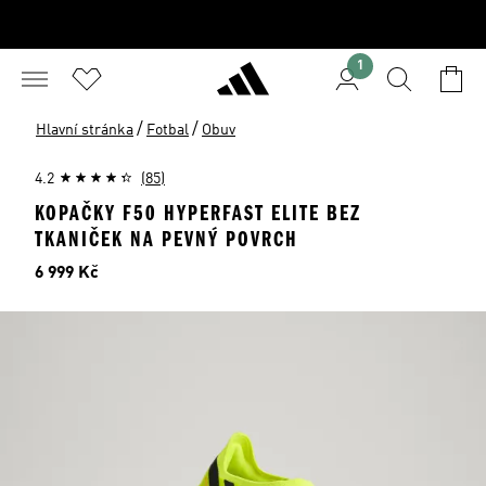
1
/
/
Hlavní stránka
Fotbal
Obuv
4.2
(85)
KOPAČKY F50 HYPERFAST ELITE BEZ
TKANIČEK NA PEVNÝ POVRCH
Cena
6 999 Kč