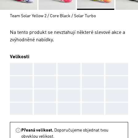
Team Solar Yellow 2 / Core Black / Solar Turbo
Na tento produkt se nevztahují některé slevové akce a
zvýhodněné nabídky.
Velikosti
AAA
AAA
AAA
AAA
AAA
AAA
AAA
AAA
AAA
AAA
AAA
AAA
AAA
AAA
AAA
AAA
AAA
AAA
AAA
AAA
Přesná velikost.
Doporučujeme objednat tvou
obvyklou velikost.