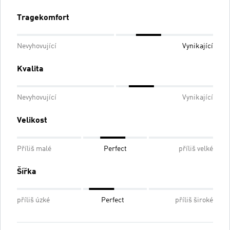
Tragekomfort
Nevyhovující
Vynikající
Kvalita
Nevyhovující
Vynikající
Velikost
Příliš malé
Perfect
příliš velké
Šířka
příliš úzké
Perfect
příliš široké