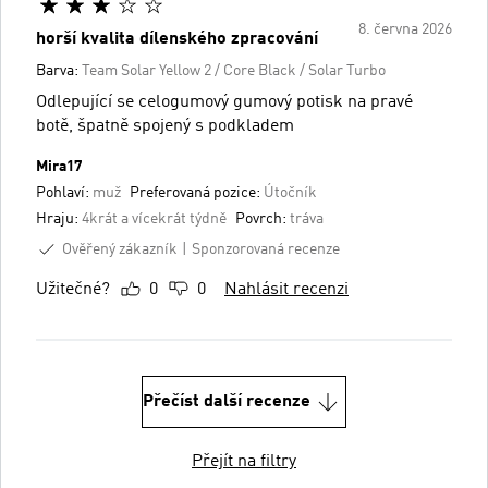
8. června 2026
horší kvalita dílenského zpracování
Barva:
Team Solar Yellow 2 / Core Black / Solar Turbo
Odlepující se celogumový gumový potisk na pravé
botě, špatně spojený s podkladem
Mira17
Pohlaví:
muž
Preferovaná pozice:
Útočník
Hraju:
4krát a vícekrát týdně
Povrch:
tráva
Ověřený zákazník
Sponzorovaná recenze
Užitečné?
0
0
Nahlásit recenzi
Přečíst další recenze
Přejít na filtry