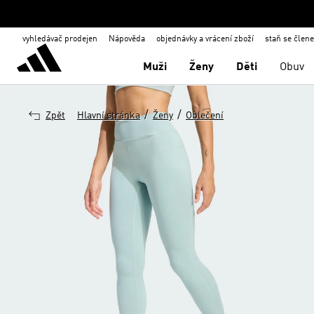
vyhledávač prodejen
Nápověda
objednávky a vrácení zboží
staň se člen
Muži
Ženy
Děti
Obuv
/
/
Zpět
Hlavní stránka
Ženy
Oblečení