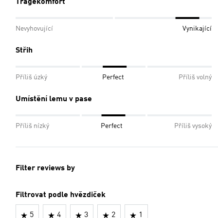
Tragekomfort
Nevyhovující
Vynikající
Střih
Příliš úzký
Perfect
Příliš volný
Umístění lemu v pase
Příliš nízký
Perfect
Příliš vysoký
Filter reviews by
Filtrovat podle hvězdiček
5
4
3
2
1