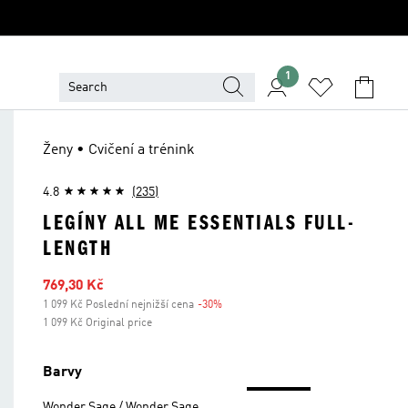
1
Ženy • Cvičení a trénink
4.8
(235)
LEGÍNY ALL ME ESSENTIALS FULL-
LENGTH
Zlevněná cena
769,30 Kč
1 099 Kč Poslední nejnižší cena
-30%
Sleva
1 099 Kč Original price
Barvy
Wonder Sage / Wonder Sage