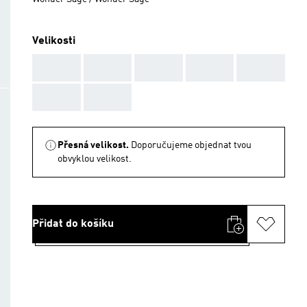
Velikosti
AAA
AAA
AAA
AAA
AAA
AAA
AAA
Přesná velikost.
Doporučujeme objednat tvou
obvyklou velikost.
Přidat do košíku