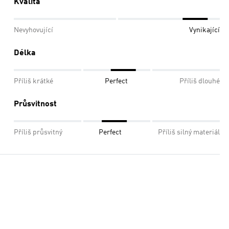
Kvalita
Nevyhovující
Vynikající
Délka
Příliš krátké
Perfect
Příliš dlouhé
Průsvitnost
Příliš průsvitný
Perfect
Příliš silný materiál