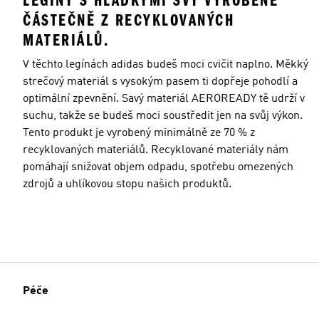
LEGÍNY S HLADKÝMI ŠVY VYROBENÉ
ČÁSTEČNĚ Z RECYKLOVANÝCH
MATERIÁLŮ.
V těchto legínách adidas budeš moci cvičit naplno. Měkký
strečový materiál s vysokým pasem ti dopřeje pohodlí a
optimální zpevnění. Savý materiál AEROREADY tě udrží v
suchu, takže se budeš moci soustředit jen na svůj výkon.
Tento produkt je vyrobený minimálně ze 70 % z
recyklovaných materiálů. Recyklované materiály nám
pomáhají snižovat objem odpadu, spotřebu omezených
zdrojů a uhlíkovou stopu našich produktů.
Péče