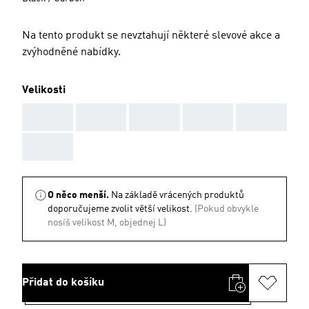
Na tento produkt se nevztahují některé slevové akce a
zvýhodněné nabídky.
Velikosti
AAA
AAA
AAA
AAA
AAA
AAA
O něco menší.
Na základě vrácených produktů
doporučujeme zvolit větší velikost.
(Pokud obvykle
nosíš velikost M, objednej L)
Přidat do košíku