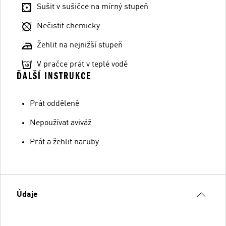
Sušit v sušičce na mírný stupeň
Nečistit chemicky
Žehlit na nejnižší stupeň
V pračce prát v teplé vodě
ĎALŠÍ INSTRUKCE
Prát odděleně
Nepoužívat aviváž
Prát a žehlit naruby
Údaje