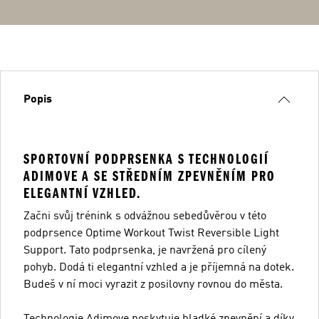
Popis
SPORTOVNÍ PODPRSENKA S TECHNOLOGIÍ
ADIMOVE A SE STŘEDNÍM ZPEVNĚNÍM PRO
ELEGANTNÍ VZHLED.
Začni svůj trénink s odvážnou sebedůvěrou v této
podprsence Optime Workout Twist Reversible Light
Support. Tato podprsenka, je navržená pro cílený
pohyb. Dodá ti elegantní vzhled a je příjemná na dotek.
Budeš v ní moci vyrazit z posilovny rovnou do města.
Technologie Adimove poskytuje hladké zpevnění a díky