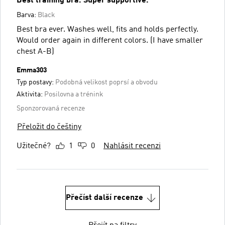
Best training bra. Super supportive.
Barva:
Black
Best bra ever. Washes well, fits and holds perfectly.
Would order again in different colors. (I have smaller
chest A-B)
Emma303
Typ postavy:
Podobná velikost poprsí a obvodu
Aktivita:
Posilovna a trénink
Sponzorovaná recenze
Přeložit do češtiny
Užitečné?
1
0
Nahlásit recenzi
Přečíst další recenze