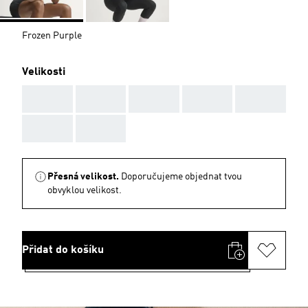
Frozen Purple
Velikosti
AAA
AAA
AAA
AAA
AAA
AAA
AAA
Přesná velikost.
Doporučujeme objednat tvou
obvyklou velikost.
Přidat do košíku