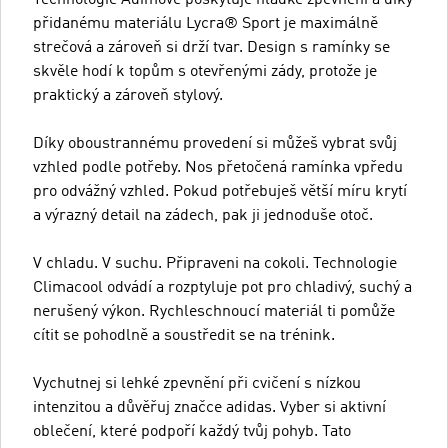
přidanému materiálu Lycra® Sport je maximálně
strečová a zároveň si drží tvar. Design s ramínky se
skvěle hodí k topům s otevřenými zády, protože je
praktický a zároveň stylový.
Díky oboustrannému provedení si můžeš vybrat svůj
vzhled podle potřeby. Nos přetočená ramínka vpředu
pro odvážný vzhled. Pokud potřebuješ větší míru krytí
a výrazný detail na zádech, pak ji jednoduše otoč.
V chladu. V suchu. Připraveni na cokoli. Technologie
Climacool odvádí a rozptyluje pot pro chladivý, suchý a
nerušený výkon. Rychleschnoucí materiál ti pomůže
cítit se pohodlně a soustředit se na trénink.
Vychutnej si lehké zpevnění při cvičení s nízkou
intenzitou a důvěřuj značce adidas. Vyber si aktivní
oblečení, které podpoří každý tvůj pohyb. Tato