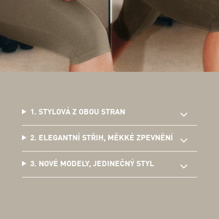
1. STYLOVÁ Z OBOU STRAN
2. ELEGANTNÍ STŘIH, MĚKKÉ ZPEVNĚNÍ
3. NOVÉ MODELY, JEDINEČNÝ STYL