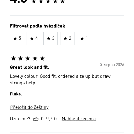
Filtrovat podle hvězdiček
5
4
3
2
1
5. srpna 2026
Great look and fit.
Lovely colour. Good fit, ordered size up but draw
strings help.
Fluke.
Přeložit do češtiny
Užitečné?
0
0
Nahlásit recenzi