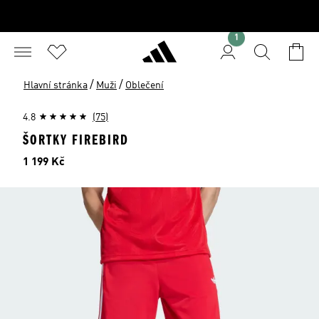
1
/
/
Hlavní stránka
Muži
Oblečení
4.8
(75)
ŠORTKY FIREBIRD
Cena
1 199 Kč