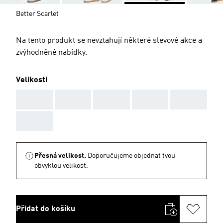
Better Scarlet
Na tento produkt se nevztahují některé slevové akce a
zvýhodněné nabídky.
Velikosti
AAA
AAA
AAA
AAA
AAA
AAA
Přesná velikost.
Doporučujeme objednat tvou
obvyklou velikost.
Přidat do košíku