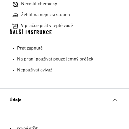
Nečistit chemicky
Žehlit na nejnižší stupeň
V pračce prát v teplé vodě
ĎALŠÍ INSTRUKCE
Prát zapnuté
Na praní používat pouze jemný prášek
Nepoužívat aviváž
Údaje
rovný střih