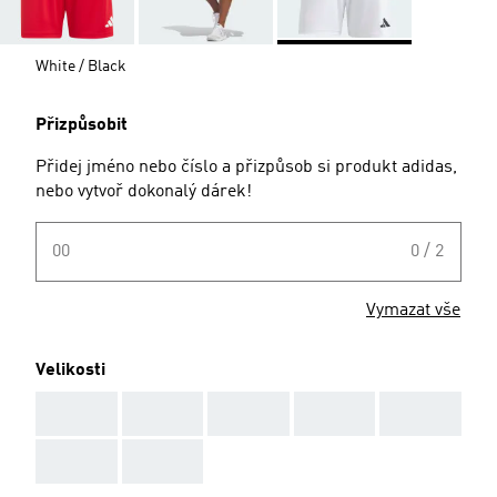
White / Black
Přizpůsobit
Přidej jméno nebo číslo a přizpůsob si produkt adidas,
nebo vytvoř dokonalý dárek!
00
0 / 2
Vymazat vše
Velikosti
AAA
AAA
AAA
AAA
AAA
AAA
AAA