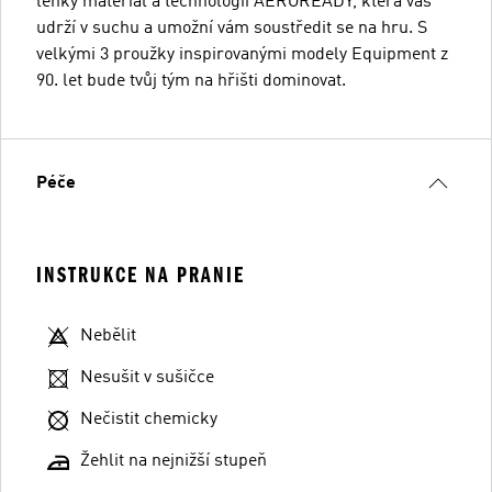
lehký materiál a technologii AEROREADY, která vás
udrží v suchu a umožní vám soustředit se na hru. S
velkými 3 proužky inspirovanými modely Equipment z
90. let bude tvůj tým na hřišti dominovat.
Péče
INSTRUKCE NA PRANIE
Nebělit
Nesušit v sušičce
Nečistit chemicky
Žehlit na nejnižší stupeň