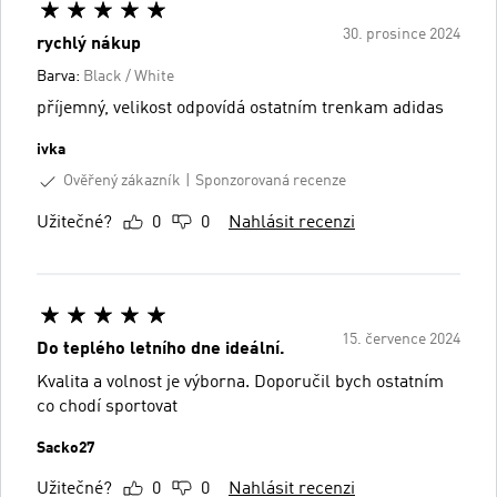
30. prosince 2024
rychlý nákup
Barva:
Black / White
příjemný, velikost odpovídá ostatním trenkam adidas
ivka
Ověřený zákazník
Sponzorovaná recenze
Užitečné?
0
0
Nahlásit recenzi
15. července 2024
Do teplého letního dne ideální.
Kvalita a volnost je výborna. Doporučil bych ostatním
co chodí sportovat
Sacko27
Užitečné?
0
0
Nahlásit recenzi