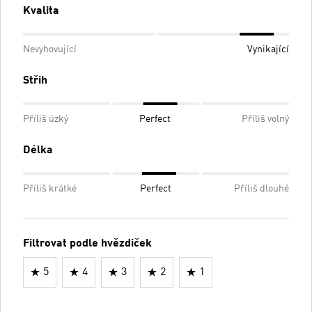
Kvalita
Nevyhovující
Vynikající
Střih
Příliš úzký
Perfect
Příliš volný
Délka
Příliš krátké
Perfect
Příliš dlouhé
Filtrovat podle hvězdiček
5
4
3
2
1