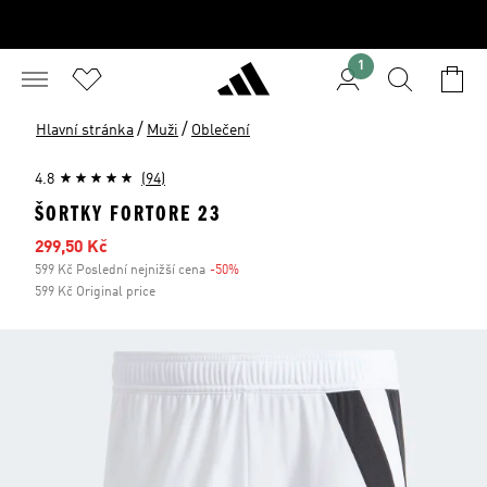
1
/
/
Hlavní stránka
Muži
Oblečení
4.8
(94)
ŠORTKY FORTORE 23
Zlevněná cena
299,50 Kč
599 Kč Poslední nejnižší cena
-50%
Sleva
599 Kč Original price