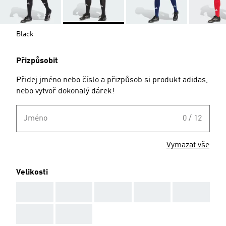
Black
Přizpůsobit
Přidej jméno nebo číslo a přizpůsob si produkt adidas,
nebo vytvoř dokonalý dárek!
Jméno
0 / 12
Vymazat vše
Velikosti
AAA
AAA
AAA
AAA
AAA
AAA
AAA