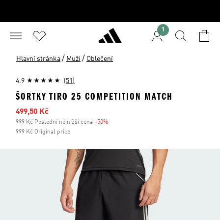
1
/
/
Hlavní stránka
Muži
Oblečení
4.9
(51)
ŠORTKY TIRO 25 COMPETITION MATCH
Zlevněná cena
499,50 Kč
999 Kč Poslední nejnižší cena
-50%
Sleva
999 Kč Original price