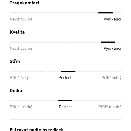
Tragekomfort
Nevyhovující
Vynikající
Kvalita
Nevyhovující
Vynikající
Střih
Příliš úzký
Perfect
Příliš volný
Délka
Příliš krátké
Perfect
Příliš dlouhé
Filtrovat podle hvězdiček