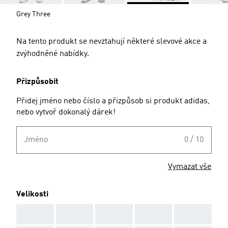
Grey Three
Na tento produkt se nevztahují některé slevové akce a
zvýhodněné nabídky.
Přizpůsobit
Přidej jméno nebo číslo a přizpůsob si produkt adidas,
nebo vytvoř dokonalý dárek!
Jméno
0 / 10
Vymazat vše
Velikosti
AAA
AAA
AAA
AAA
AAA