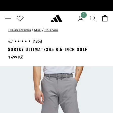
1
/
/
Hlavní stránka
Muži
Oblečení
4.7
(1204)
ŠORTKY ULTIMATE365 8.5-INCH GOLF
Cena
1 699 Kč