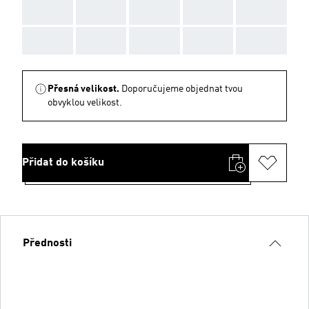
AAA
AAA
AAA
AAA
AAA
AAA
AAA
AAA
AAA
AAA
Přesná velikost.
Doporučujeme objednat tvou
obvyklou velikost.
Přidat do košíku
Přednosti