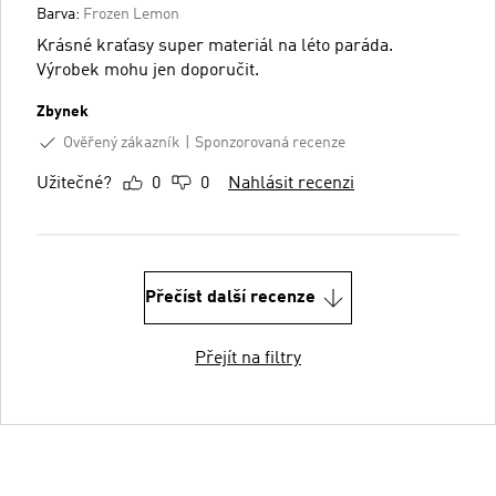
Barva:
Frozen Lemon
Krásné kraťasy super materiál na léto paráda.
Výrobek mohu jen doporučit.
Zbynek
Ověřený zákazník
Sponzorovaná recenze
Užitečné?
0
0
Nahlásit recenzi
Přečíst další recenze
Přejít na filtry