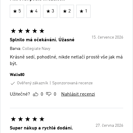
5
4
3
2
1
15. července 2026
Splnilo má očekávání. Úžasné
Barva:
Collegiate Navy
Krásně sedí, pohodlné, nikde netlačí prostě vše jak má
být.
Walis80
Ověřený zákazník
Sponzorovaná recenze
Užitečné?
0
0
Nahlásit recenzi
27. června 2026
Super nákup a rychlé dodání.