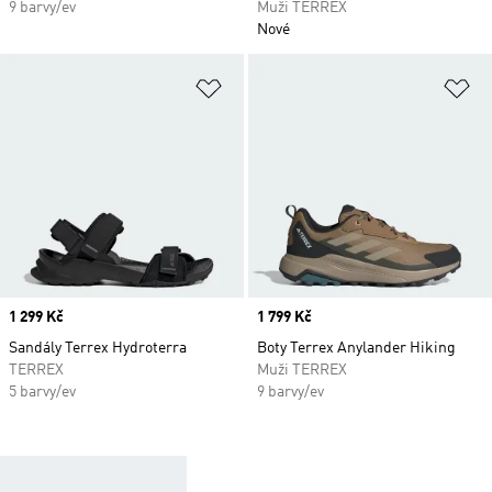
9 barvy/ev
Muži TERREX
Nové
Přidat do seznamu přání
Př
Price
1 299 Kč
Price
1 799 Kč
Sandály Terrex Hydroterra
Boty Terrex Anylander Hiking
TERREX
Muži TERREX
5 barvy/ev
9 barvy/ev