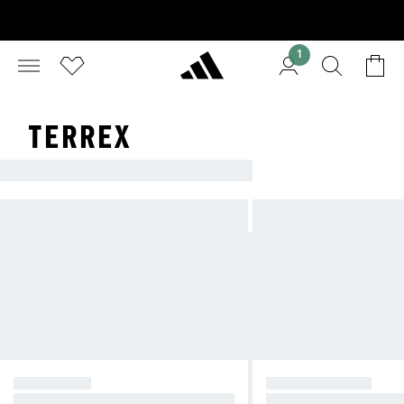
1
TERREX
ADIDAS TERREX
TURISTIKA
TRAILOVÝ BĚH
Modely, které s tebou udrží krok.
Lehké vrstvy a stabilní