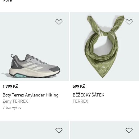
Nové
Přidat do seznamu přání
Př
Price
1 799 Kč
Price
599 Kč
Boty Terrex Anylander Hiking
BĚŽECKÝ ŠÁTEK
Ženy TERREX
TERREX
7 barvy/ev
Přidat do seznamu přání
Př