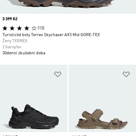
Price
3 399 Kč
(15)
Turistické boty Terrex Skychaser AX5 Mid GORE-TEX
Ženy TERREX
2 barvy/ev
30denní zkušební doba
Přidat do seznamu přání
Př