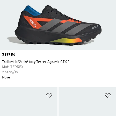
Price
3 899 Kč
Trailové běžecké boty Terrex Agravic GTX 2
Muži TERREX
2 barvy/ev
Nové
Přidat do seznamu přání
Př