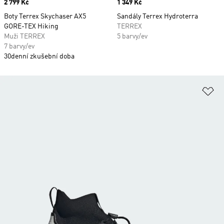
Price
2 799 Kč
Price
1 349 Kč
Boty Terrex Skychaser AX5
Sandály Terrex Hydroterra
GORE-TEX Hiking
TERREX
Muži TERREX
5 barvy/ev
7 barvy/ev
30denní zkušební doba
Př