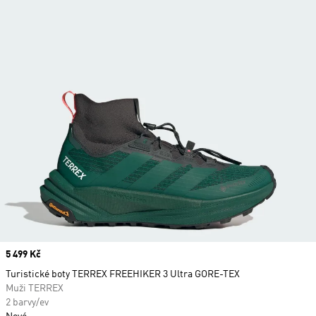
Price
5 499 Kč
Turistické boty TERREX FREEHIKER 3 Ultra GORE-TEX
Muži TERREX
2 barvy/ev