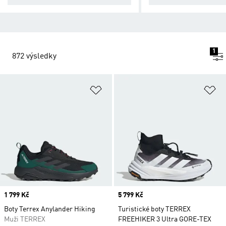
1
872 výsledky
Přidat do seznamu přání
Př
Price
1 799 Kč
Price
5 799 Kč
Boty Terrex Anylander Hiking
Turistické boty TERREX
Muži TERREX
FREEHIKER 3 Ultra GORE-TEX