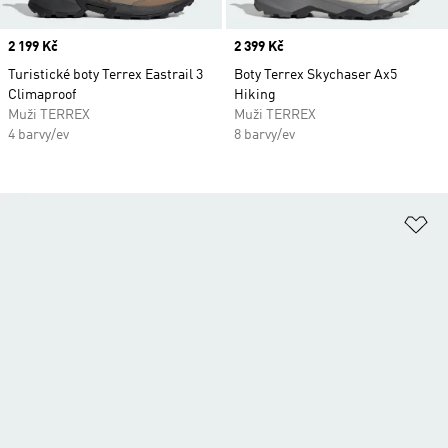
Price
2 199 Kč
Price
2 399 Kč
Turistické boty Terrex Eastrail 3
Boty Terrex Skychaser Ax5
Climaproof
Hiking
Muži TERREX
Muži TERREX
4 barvy/ev
8 barvy/ev
Př