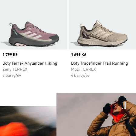
Price
1 799 Kč
Price
1 699 Kč
Boty Terrex Anylander Hiking
Boty Tracefinder Trail Running
Ženy TERREX
Muži TERREX
7 barvy/ev
4 barvy/ev