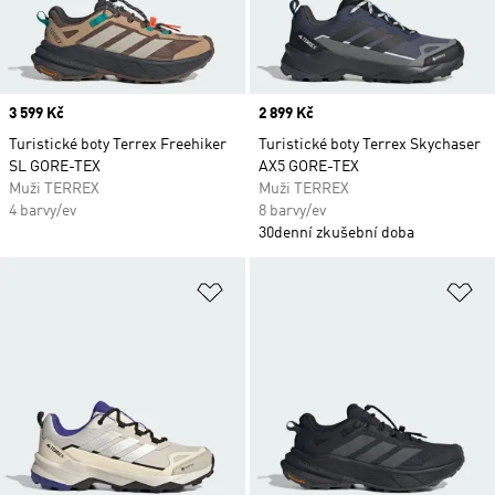
Price
3 599 Kč
Price
2 899 Kč
Turistické boty Terrex Freehiker
Turistické boty Terrex Skychaser
SL GORE-TEX
AX5 GORE-TEX
Muži TERREX
Muži TERREX
4 barvy/ev
8 barvy/ev
30denní zkušební doba
Přidat do seznamu přání
Př