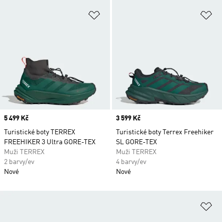
Přidat do seznamu přání
Př
Price
5 499 Kč
Price
3 599 Kč
Turistické boty TERREX
Turistické boty Terrex Freehiker
FREEHIKER 3 Ultra GORE-TEX
SL GORE-TEX
Muži TERREX
Muži TERREX
2 barvy/ev
4 barvy/ev
Nové
Nové
Př