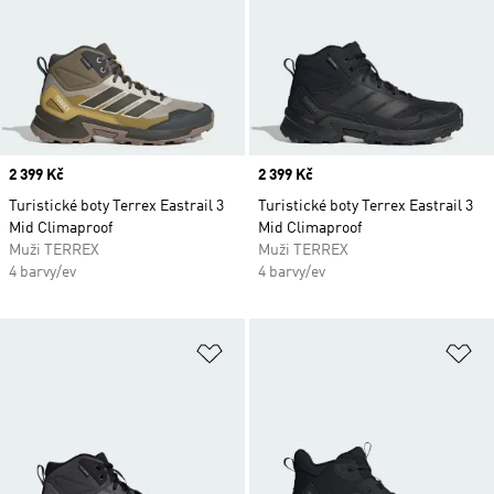
Price
2 399 Kč
Price
2 399 Kč
Turistické boty Terrex Eastrail 3
Turistické boty Terrex Eastrail 3
Mid Climaproof
Mid Climaproof
Muži TERREX
Muži TERREX
4 barvy/ev
4 barvy/ev
Přidat do seznamu přání
Př