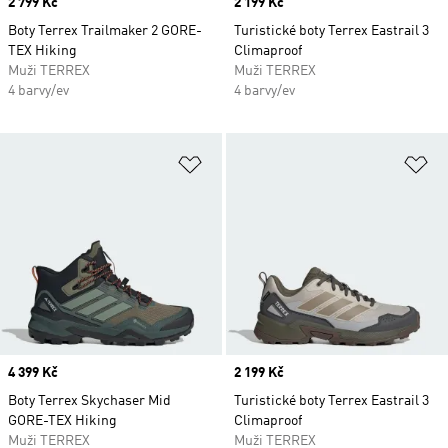
Price
2 799 Kč
Price
2 199 Kč
Boty Terrex Trailmaker 2 GORE-
Turistické boty Terrex Eastrail 3
TEX Hiking
Climaproof
Muži TERREX
Muži TERREX
4 barvy/ev
4 barvy/ev
Přidat do seznamu přání
Př
Price
4 399 Kč
Price
2 199 Kč
Boty Terrex Skychaser Mid
Turistické boty Terrex Eastrail 3
GORE-TEX Hiking
Climaproof
Muži TERREX
Muži TERREX