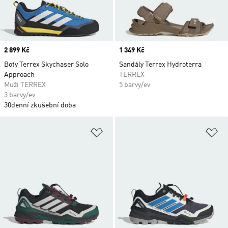
Price
2 899 Kč
Price
1 349 Kč
Boty Terrex Skychaser Solo
Sandály Terrex Hydroterra
Approach
TERREX
Muži TERREX
5 barvy/ev
3 barvy/ev
30denní zkušební doba
Přidat do seznamu přání
Př