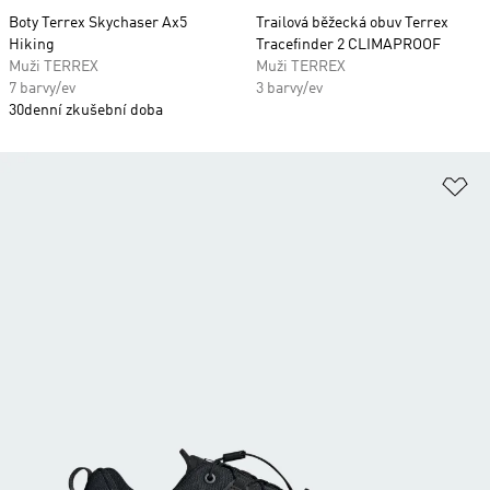
Boty Terrex Skychaser Ax5
Trailová běžecká obuv Terrex
Hiking
Tracefinder 2 CLIMAPROOF
Muži TERREX
Muži TERREX
7 barvy/ev
3 barvy/ev
30denní zkušební doba
Př