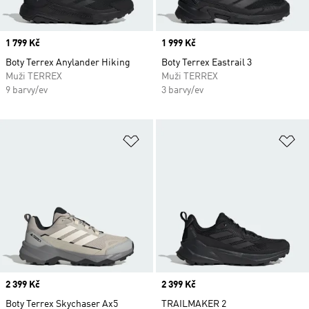
Price
1 799 Kč
Price
1 999 Kč
Boty Terrex Anylander Hiking
Boty Terrex Eastrail 3
Muži TERREX
Muži TERREX
9 barvy/ev
3 barvy/ev
Přidat do seznamu přání
Př
Price
2 399 Kč
Price
2 399 Kč
Boty Terrex Skychaser Ax5
TRAILMAKER 2