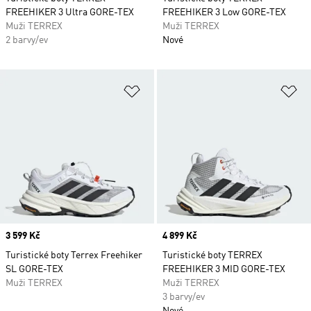
FREEHIKER 3 Ultra GORE-TEX
FREEHIKER 3 Low GORE-TEX
Muži TERREX
Muži TERREX
2 barvy/ev
Nové
Přidat do seznamu přání
Př
Price
3 599 Kč
Price
4 899 Kč
Turistické boty Terrex Freehiker
Turistické boty TERREX
SL GORE-TEX
FREEHIKER 3 MID GORE-TEX
Muži TERREX
Muži TERREX
3 barvy/ev