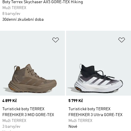
Boty Terrex Skychaser AX5 GORE-TEX Hiking
Muži TERREX
8 barvy/ev
30denní zkušební doba
Přidat do seznamu přání
Př
Price
4 899 Kč
Price
5 799 Kč
Turistické boty TERREX
Turistické boty TERREX
FREEHIKER 3 MID GORE-TEX
FREEHIKER 3 Ultra GORE-TEX
Muži TERREX
Muži TERREX
3 barvy/ev
Nové