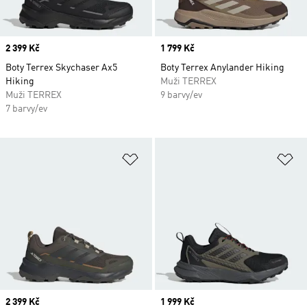
Price
2 399 Kč
Price
1 799 Kč
Boty Terrex Skychaser Ax5
Boty Terrex Anylander Hiking
Hiking
Muži TERREX
Muži TERREX
9 barvy/ev
7 barvy/ev
Přidat do seznamu přání
Př
Price
2 399 Kč
Price
1 999 Kč