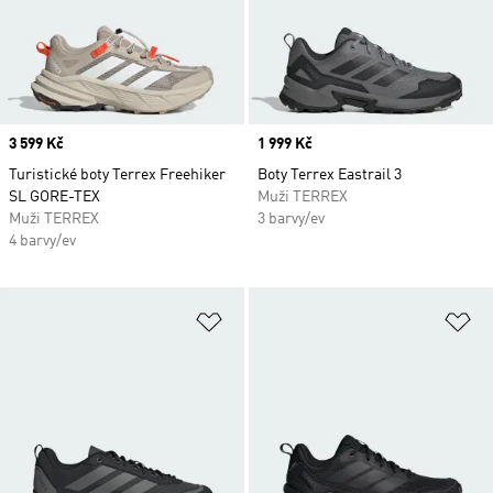
Price
3 599 Kč
Price
1 999 Kč
Turistické boty Terrex Freehiker
Boty Terrex Eastrail 3
SL GORE-TEX
Muži TERREX
Muži TERREX
3 barvy/ev
4 barvy/ev
Přidat do seznamu přání
Př