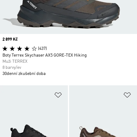
Price
2 899 Kč
(437)
Boty Terrex Skychaser AX5 GORE-TEX Hiking
Muži TERREX
8 barvy/ev
30denní zkušební doba
Přidat do seznamu přání
Př