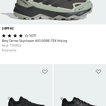
Price
2 899 Kč
(437)
Boty Terrex Skychaser AX5 GORE-TEX Hiking
Muži TERREX
8 barvy/ev
Přidat do seznamu přání
Př