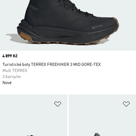
Price
4 899 Kč
Turistické boty TERREX FREEHIKER 3 MID GORE-TEX
Muži TERREX
3 barvy/ev
Nové
Přidat do seznamu přání
Př