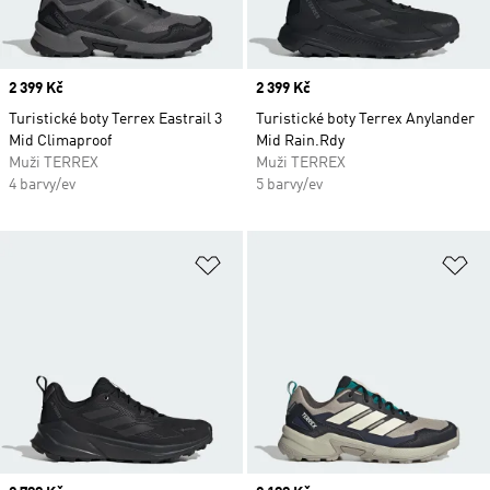
Price
2 399 Kč
Price
2 399 Kč
Turistické boty Terrex Eastrail 3
Turistické boty Terrex Anylander
Mid Climaproof
Mid Rain.Rdy
Muži TERREX
Muži TERREX
4 barvy/ev
5 barvy/ev
Přidat do seznamu přání
Př