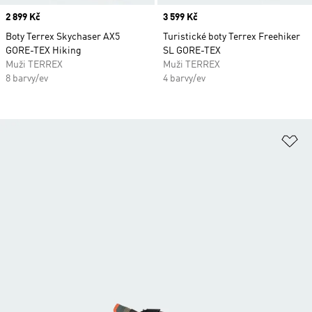
Price
2 899 Kč
Price
3 599 Kč
Boty Terrex Skychaser AX5
Turistické boty Terrex Freehiker
GORE-TEX Hiking
SL GORE-TEX
Muži TERREX
Muži TERREX
8 barvy/ev
4 barvy/ev
Př