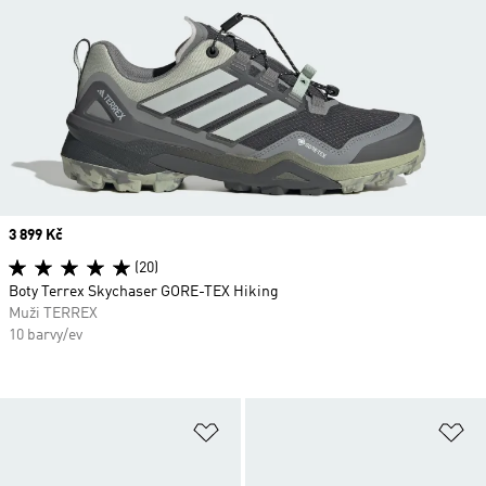
Price
3 899 Kč
(20)
Boty Terrex Skychaser GORE-TEX Hiking
Muži TERREX
10 barvy/ev
Přidat do seznamu přání
Př