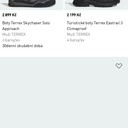
Price
2 899 Kč
Price
2 199 Kč
Boty Terrex Skychaser Solo
Turistické boty Terrex Eastrail 3
Approach
Climaproof
Muži TERREX
Muži TERREX
3 barvy/ev
4 barvy/ev
30denní zkušební doba
Př