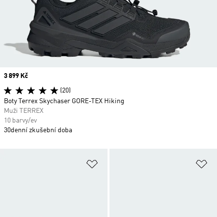
Price
3 899 Kč
(20)
Boty Terrex Skychaser GORE-TEX Hiking
Muži TERREX
10 barvy/ev
30denní zkušební doba
Přidat do seznamu přání
Př