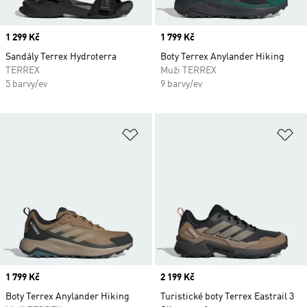
Price
1 299 Kč
Price
1 799 Kč
Sandály Terrex Hydroterra
Boty Terrex Anylander Hiking
TERREX
Muži TERREX
5 barvy/ev
9 barvy/ev
Přidat do seznamu přání
Př
Price
1 799 Kč
Price
2 199 Kč
Boty Terrex Anylander Hiking
Turistické boty Terrex Eastrail 3