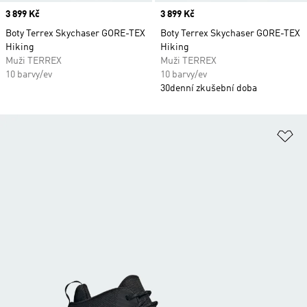
Price
3 899 Kč
Price
3 899 Kč
Boty Terrex Skychaser GORE-TEX
Boty Terrex Skychaser GORE-TEX
Hiking
Hiking
Muži TERREX
Muži TERREX
10 barvy/ev
10 barvy/ev
30denní zkušební doba
Př