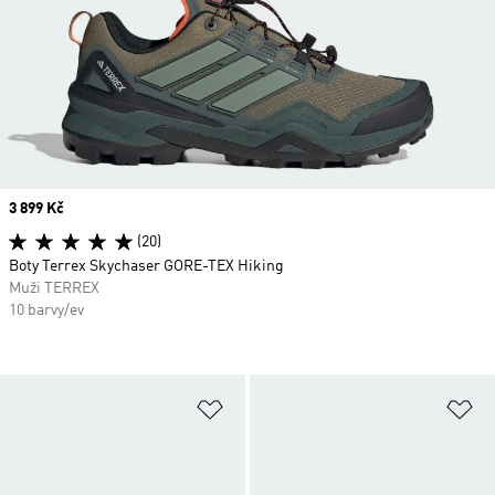
Price
3 899 Kč
(20)
Boty Terrex Skychaser GORE-TEX Hiking
Muži TERREX
10 barvy/ev
Přidat do seznamu přání
Př