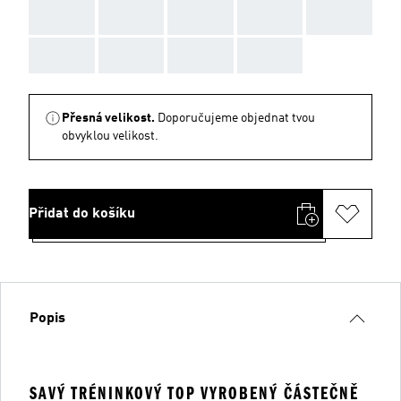
AAA
AAA
AAA
AAA
AAA
AAA
AAA
AAA
AAA
Přesná velikost.
Doporučujeme objednat tvou
obvyklou velikost.
Přidat do košíku
Popis
SAVÝ TRÉNINKOVÝ TOP VYROBENÝ ČÁSTEČNĚ