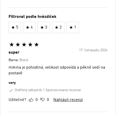
Filtrovat podle hvězdiček
5
4
3
2
1
17. listopadu 2024
super
Barva:
Black
mikina je pohodlná, velikost odpovídá a pěkně sedí na
postavě
very
Ověřený zákazník
Sponzorovaná recenze
Užitečné?
0
0
Nahlásit recenzi