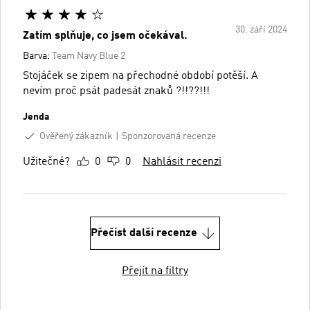
30. září 2024
Zatím splňuje, co jsem očekával.
Barva:
Team Navy Blue 2
Stojáček se zipem na přechodné období potěší. A
nevím proč psát padesát znaků ?!!??!!!
Jenda
Ověřený zákazník
Sponzorovaná recenze
Užitečné?
0
0
Nahlásit recenzi
Přečíst další recenze
Přejít na filtry