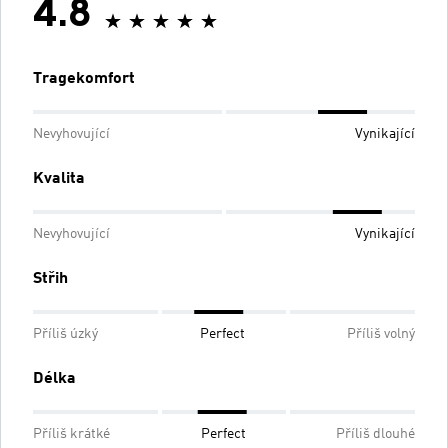
4.8
Tragekomfort
Nevyhovující
Vynikající
Kvalita
Nevyhovující
Vynikající
Střih
Příliš úzký
Perfect
Příliš volný
Délka
Příliš krátké
Perfect
Příliš dlouhé