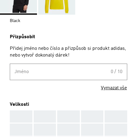
Black
Přizpůsobit
Přidej jméno nebo číslo a přizpůsob si produkt adidas,
nebo vytvoř dokonalý dárek!
Jméno
0 / 10
Vymazat vše
Velikosti
AAA
AAA
AAA
AAA
AAA
AAA
AAA
AAA
AAA
AAA