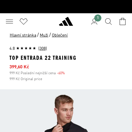
1
/
/
Hlavní stránka
Muži
Oblečení
4.8
(308)
TOP ENTRADA 22 TRAINING
Zlevněná cena
399,60 Kč
999 Kč Poslední nejnižší cena
-60%
Sleva
999 Kč Original price