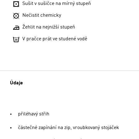
Sušit v sušičce na mírný stupeň
Nečistit chemicky
Žehlit na nejnižší stupeň
V pračce prát ve studené vodě
Údaje
přiléhavý střih
částečné zapínání na zip, vroubkovaný stojáček