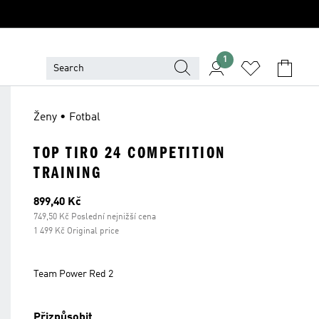
1
Ženy • Fotbal
TOP TIRO 24 COMPETITION
TRAINING
Aktuální cena
899,40 Kč
749,50 Kč Poslední nejnižší cena
1 499 Kč Original price
Team Power Red 2
Přizpůsobit