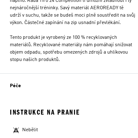
naplno. Řada Tiro 24 Competition ti umožní zvládnout i ty
nejnáročnější tréninky. Savý materiál AEROREADY tě
udrží v suchu, takže se budeš moci plně soustředit na svůj
výkon. Částečné zapínání na zip usnadní převlékání.
Tento produkt je vyrobený ze 100 % recyklovaných
materiálů. Recyklované materiály nám pomáhají snižovat
objem odpadu, spotřebu omezených zdrojů a uhlíkovou
stopu našich produktů.
Péče
INSTRUKCE NA PRANIE
Nebělit