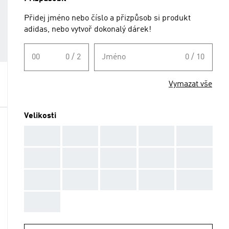
Přidej jméno nebo číslo a přizpůsob si produkt
adidas, nebo vytvoř dokonalý dárek!
00
0 / 2
Jméno
0 / 10
Vymazat vše
Velikosti
AAA
AAA
AAA
AAA
AAA
AAA
AAA
AAA
AAA
AAA
AAA
AAA
AAA
AAA
AAA
AAA