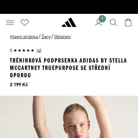
1
/
/
Hlavní stránka
Ženy
Oblečení
5
(4)
TRÉNINKOVÁ PODPRSENKA ADIDAS BY STELLA
MCCARTNEY TRUEPURPOSE SE STŘEDNÍ
OPOROU
Cena
2 199 Kč