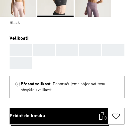
Black
Velikosti
AAA
AAA
AAA
AAA
AAA
AAA
Přesná velikost.
Doporučujeme objednat tvou
obvyklou velikost.
Přidat do košíku