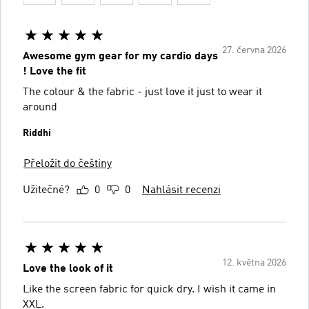
27. června 2026
Awesome gym gear for my cardio days
! Love the fit
The colour & the fabric - just love it just to wear it
around
Riddhi
Přeložit do češtiny
Užitečné?
0
0
Nahlásit recenzi
12. května 2026
Love the look of it
Like the screen fabric for quick dry. I wish it came in
XXL.