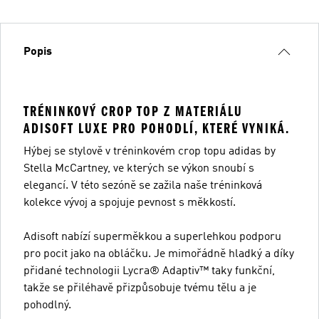
Popis
TRÉNINKOVÝ CROP TOP Z MATERIÁLU
ADISOFT LUXE PRO POHODLÍ, KTERÉ VYNIKÁ.
Hýbej se stylově v tréninkovém crop topu adidas by
Stella McCartney, ve kterých se výkon snoubí s
elegancí. V této sezóně se zažila naše tréninková
kolekce vývoj a spojuje pevnost s měkkostí.
Adisoft nabízí superměkkou a superlehkou podporu
pro pocit jako na obláčku. Je mimořádně hladký a díky
přidané technologii Lycra® Adaptiv™ taky funkční,
takže se přiléhavě přizpůsobuje tvému tělu a je
pohodlný.