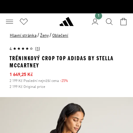
1
/
/
Hlavní stránka
Ženy
Oblečení
4
(1)
TRÉNINKOVÝ CROP TOP ADIDAS BY STELLA
MCCARTNEY
Zlevněná cena
1 649,25 Kč
2 199 Kč Poslední nejnižší cena
-25%
Sleva
2 199 Kč Original price