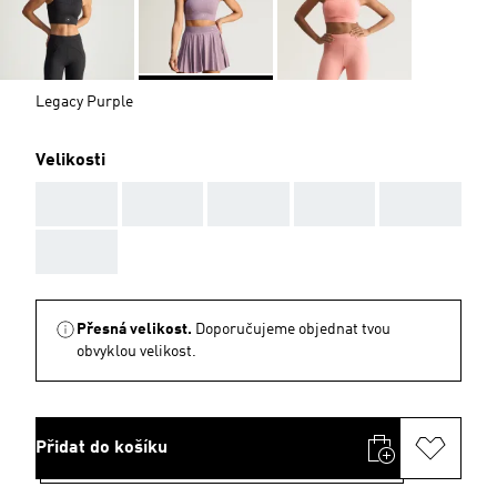
Legacy Purple
Velikosti
AAA
AAA
AAA
AAA
AAA
AAA
Přesná velikost.
Doporučujeme objednat tvou
obvyklou velikost.
Přidat do košíku