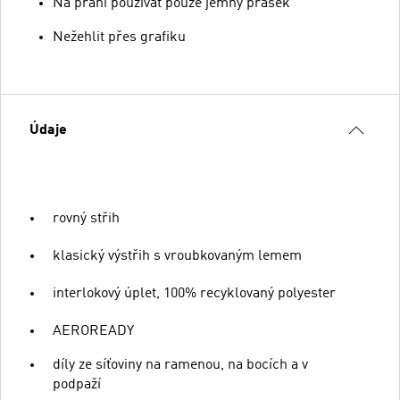
Na praní používat pouze jemný prášek
Nežehlit přes grafiku
Údaje
rovný střih
klasický výstřih s vroubkovaným lemem
interlokový úplet, 100% recyklovaný polyester
AEROREADY
díly ze síťoviny na ramenou, na bocích a v
podpaží