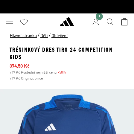
1
/
/
Hlavní stránka
Děti
Oblečení
TRÉNINKOVÝ DRES TIRO 24 COMPETITION
KIDS
Zlevněná cena
374,50 Kč
749 Kč Poslední nejnižší cena
-50%
Sleva
749 Kč Original price