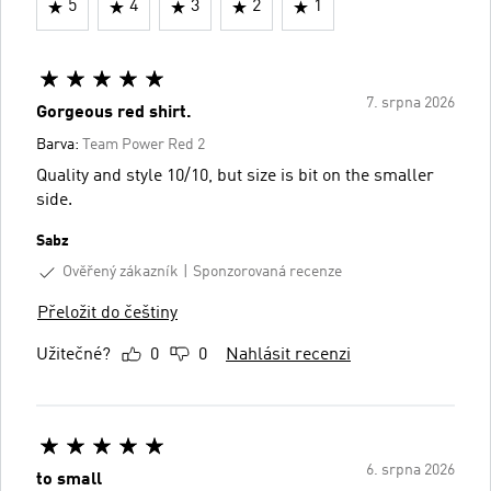
5
4
3
2
1
7. srpna 2026
Gorgeous red shirt.
Barva:
Team Power Red 2
Quality and style 10/10, but size is bit on the smaller
side.
Sabz
Ověřený zákazník
Sponzorovaná recenze
Přeložit do češtiny
Užitečné?
0
0
Nahlásit recenzi
6. srpna 2026
to small