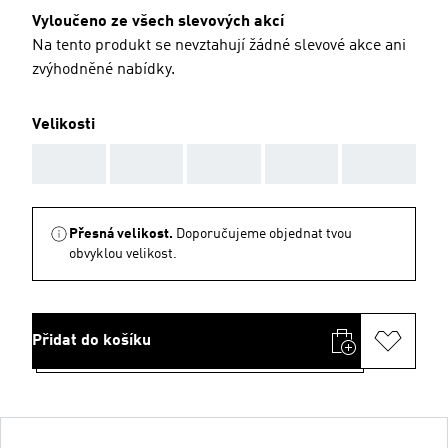
Vyloučeno ze všech slevových akcí
Na tento produkt se nevztahují žádné slevové akce ani
zvýhodněné nabídky.
Velikosti
AAA
AAA
AAA
AAA
AAA
Přesná velikost.
Doporučujeme objednat tvou
obvyklou velikost.
Přidat do košíku