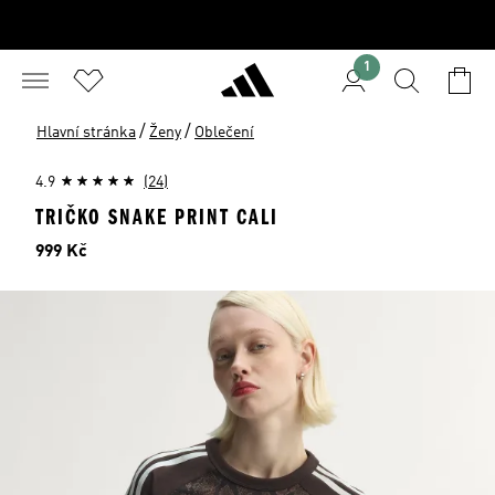
1
/
/
Hlavní stránka
Ženy
Oblečení
4.9
(24)
TRIČKO SNAKE PRINT CALI
Cena
999 Kč