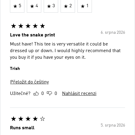
5
4
3
2
1
6. srpna 2026
Love the snake print
Must have! This tee is very versatile it could be
dressed up or down. I would highly recommend that
you buy it if you have your eyes on it.
Trish
Přeložit do češtiny
Užitečné?
0
0
Nahlásit recenzi
5. srpna 2026
Runs small