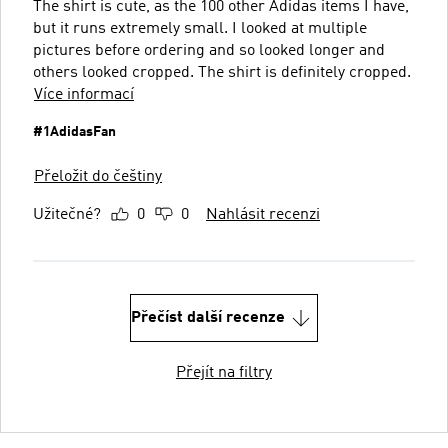
The shirt is cute, as the 100 other Adidas items I have,
but it runs extremely small. I looked at multiple
pictures before ordering and so looked longer and
others looked cropped. The shirt is definitely cropped.
Více informací
#1AdidasFan
Přeložit do češtiny
Užitečné?
0
0
Nahlásit recenzi
Přečíst další recenze
Přejít na filtry