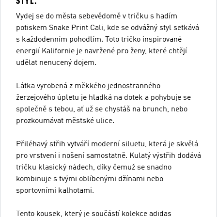
STYL.
Vydej se do města sebevědomě v tričku s hadím
potiskem Snake Print Cali, kde se odvážný styl setkává
s každodenním pohodlím. Toto tričko inspirované
energií Kalifornie je navržené pro ženy, které chtějí
udělat nenucený dojem.
Látka vyrobená z měkkého jednostranného
žerzejového úpletu je hladká na dotek a pohybuje se
společně s tebou, ať už se chystáš na brunch, nebo
prozkoumávat městské ulice.
Přiléhavý střih vytváří moderní siluetu, která je skvělá
pro vrstvení i nošení samostatně. Kulatý výstřih dodává
tričku klasický nádech, díky čemuž se snadno
kombinuje s tvými oblíbenými džínami nebo
sportovními kalhotami.
Tento kousek, který je součástí kolekce adidas